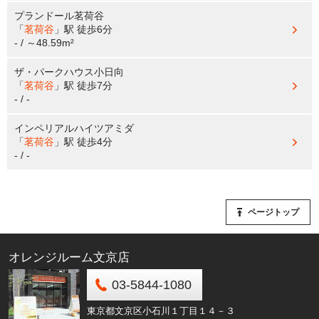
プランドール茗荷谷
「
茗荷谷
」駅
徒歩6分
- / ～48.59m²
ザ・パークハウス小日向
「
茗荷谷
」駅
徒歩7分
- / -
インペリアルハイツアミダ
「
茗荷谷
」駅
徒歩4分
- / -
ページトップ
オレンジルーム文京店
03-5844-1080
東京都文京区小石川１丁目１４－３