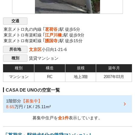
交通
東京メトロ丸の内線 ｢
茗荷谷
｣駅 徒歩5分
東京メトロ有楽町線 ｢
江戸川橋
｣駅 徒歩9分
東京メトロ有楽町線 ｢
護国寺
｣駅 徒歩15分
文京区
小日向1-21-6
所在地
賃貸マンション
種別
種別
構造
規模
築年月
マンション
RC
地上3階
2007年03月
CASA DE UNOの空室一覧
1階部分
【募集中】
8.65
万円 / 1K / 25.11m²
募集中住戸を
全1件
表示しています。