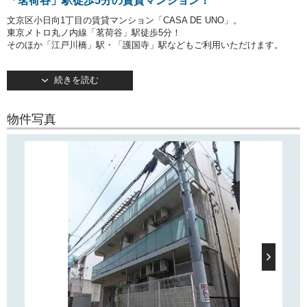
「茗荷谷」駅徒歩5分の賃貸マンション！
文京区小日向1丁目の賃貸マンション「CASA DE UNO」。
東京メトロ丸ノ内線「茗荷谷」駅徒歩5分！
そのほか「江戸川橋」駅・「護国寺」駅などもご利用いただけます。
2007年3月竣工・鉄筋コンクリート造3階建てのマンションです。
続きを読む
TVモニターつきオートロック・宅配ボックス完備で安心・便利！
専用ゴミ置き場もございます。
物件写真
○周辺環境○
「CASA DE UNO」は大通りから奥に入った住宅街に位置し、近隣には
「拓殖大学文京キャンパス」や区立小学校・幼稚園などがございます。
徒歩10分圏内にスーパー「まいばすけっと」「三徳」がございますの
で、
日々のお買い物にとても便利です！
また最寄り駅の「茗荷谷」駅周辺には、スーパーやドラッグストア、
コンビニ、飲食店などが揃っています！