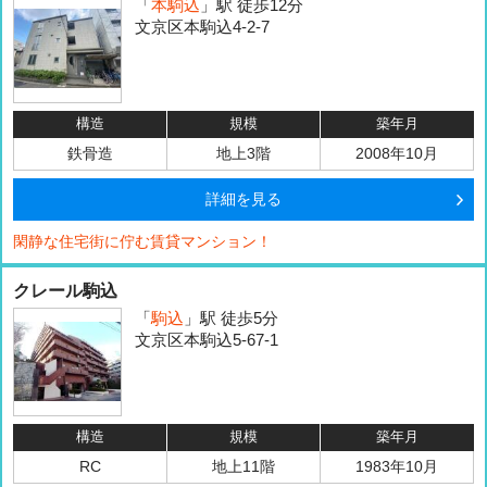
「
本駒込
」駅 徒歩12分
文京区本駒込4-2-7
構造
規模
築年月
鉄骨造
地上3階
2008年10月
詳細を見る
閑静な住宅街に佇む賃貸マンション！
クレール駒込
「
駒込
」駅 徒歩5分
文京区本駒込5-67-1
構造
規模
築年月
RC
地上11階
1983年10月