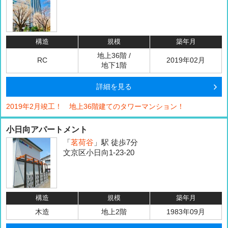
構造
規模
築年月
地上36階 /
RC
2019年02月
地下1階
詳細を見る
2019年2月竣工！ 地上36階建てのタワーマンション！
小日向アパートメント
「
茗荷谷
」駅 徒歩7分
文京区小日向1-23-20
構造
規模
築年月
木造
地上2階
1983年09月