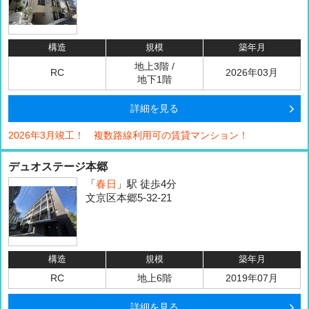
構造
規模
築年月
地上3階 /
RC
2026年03月
地下1階
詳細を見る
2026年3月竣工！ 複数路線利用可の賃貸マンション！
デュオステージ本郷
「
春日
」駅 徒歩4分
文京区本郷5-32-21
構造
規模
築年月
RC
地上6階
2019年07月
詳細を見る