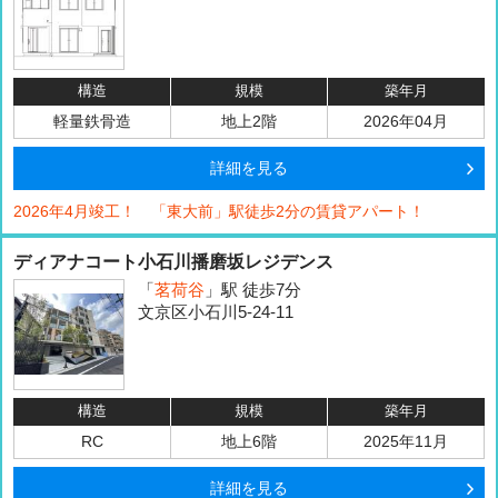
構造
規模
築年月
軽量鉄骨造
地上2階
2026年04月
詳細を見る
2026年4月竣工！ 「東大前」駅徒歩2分の賃貸アパート！
ディアナコート小石川播磨坂レジデンス
「
茗荷谷
」駅 徒歩7分
文京区小石川5-24-11
構造
規模
築年月
RC
地上6階
2025年11月
詳細を見る