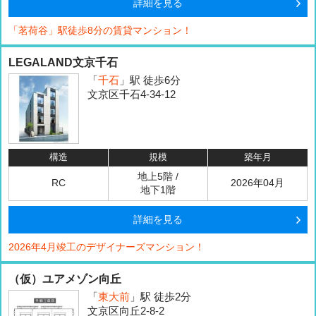
詳細を見る
「茗荷谷」駅徒歩8分の賃貸マンション！
LEGALAND文京千石
「
千石
」駅 徒歩6分
文京区千石4-34-12
構造
規模
築年月
地上5階 /
RC
2026年04月
地下1階
詳細を見る
2026年4月竣工のデザイナーズマンション！
（仮）ユアメゾン向丘
「
東大前
」駅 徒歩2分
文京区向丘2-8-2