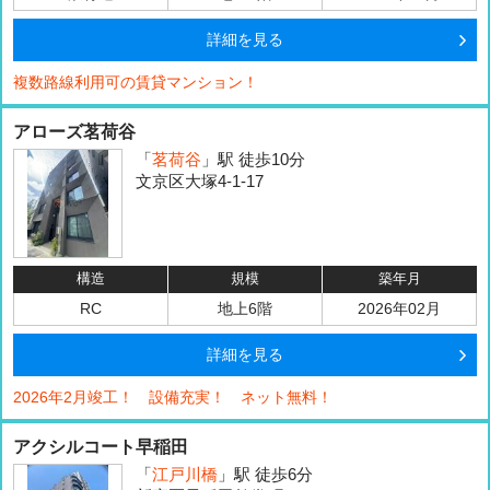
詳細を見る
複数路線利用可の賃貸マンション！
アローズ茗荷谷
「
茗荷谷
」駅 徒歩10分
文京区大塚4-1-17
構造
規模
築年月
RC
地上6階
2026年02月
詳細を見る
2026年2月竣工！ 設備充実！ ネット無料！
アクシルコート早稲田
「
江戸川橋
」駅 徒歩6分