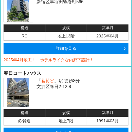
新宿区早稲田鶴巻町566
構造
規模
築年月
RC
地上13階
2025年04月
詳細を見る
2025年4月竣工！ ホテルライクな内廊下設計！
春日コートハウス
「
茗荷谷
」駅 徒歩8分
文京区春日2-12-9
構造
規模
築年月
鉄骨造
地上7階
1991年03月