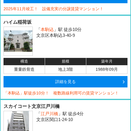
2025年11月竣工！ 設備充実の分譲賃貸マンション！
ハイム稲荷坂
「
本駒込
」駅 徒歩10分
文京区本駒込3-40-9
構造
規模
築年月
重量鉄骨造
地上3階
1988年09月
詳細を見る
「本駒込」駅徒歩10分！ 複数路線利用可の賃貸マンション！
スカイコート文京江戸川橋
「
江戸川橋
」駅 徒歩4分
文京区関口1-24-10