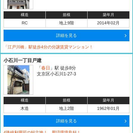
構造
規模
築年月
RC
地上9階
2014年02月
詳細を見る
「江戸川橋」駅徒歩4分の分譲賃貸マンション！
小石川一丁目戸建
「
春日
」駅 徒歩8分
文京区小石川1-27-3
構造
規模
築年月
木造
地上2階
1962年01月
詳細を見る
4路線利用可の好立地！ 周辺環境良好！