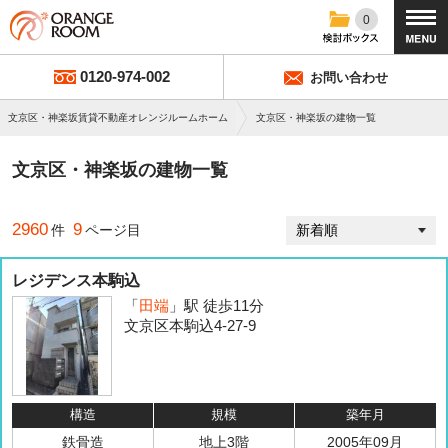
0
0120-974-002
お問い合わせ
文京区・神楽坂賃貸不動産オレンジルームホーム
文京区・神楽坂の建物一覧
文京区・神楽坂の建物一覧
2960
9
件
ページ目
レジデンス本駒込
「
田端
」駅 徒歩11分
文京区本駒込4-27-9
構造
規模
築年月
鉄骨造
地上3階
2005年09月