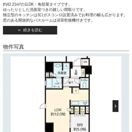
約42.21m²の1LDK・角部屋タイプです。
ゆったりとした洗面室つきの嬉しい間取りです。
独立型のキッチンは3口ガスコンロ設置済みでお料理の幅も広がります。
窓のある開放的なバスルームは浴室乾燥機付きです。
リビングには床暖房が設置されており、冬場も快適にお過ごしいただけ
続きを読む
ます！
○建物情報○
物件写真
文京区本駒込3丁目の分譲賃貸マンション「オープンレジデンシア文京本
駒込」。
2016年9月竣工の地上14階建て。
東京メトロ南北線「本駒込」駅ほぼ直結の好立地が魅力です。
TVモニターつきオートロックや宅配ボックスなど設備も充実！
○周辺環境○
物件の建つ本郷通り沿いにはドラッグストアやコンビニ、スーパーなど
が
ございますので、日々のお買い物にも便利♪
また徒歩5分のところにはスーパー「サントク」「コープ」がございます
ので、
目的に応じての使い分けも可能です。