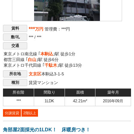
***
賃料
万円
管理費：***円
*** / ***
敷/礼
交通
東京メトロ南北線 ｢
本駒込
｣駅 徒歩1分
都営三田線 ｢
白山
｣駅 徒歩6分
東京メトロ千代田線 ｢
千駄木
｣駅 徒歩13分
文京区
本駒込3-1-5
所在地
賃貸マンション
種別
所在階
間取り
面積
築年月
***
1LDK
42.21m²
2016年09月
分譲賃貸
2階以上
角部屋2面採光の1LDK！ 床暖房つき！