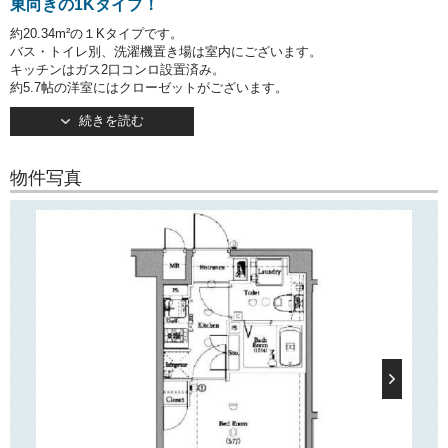
東向きの1Kタイプ！
約20.34m²の１Kタイプです。
バス・トイレ別、洗濯機置き場は室内にございます。
キッチンはガス2口コンロ設置済み。
約5.7帖の洋室にはクローゼットがございます。
続きを読む
○建物情報○
文京区の分譲賃貸マンション「アクサス白山 ～AXAS白山～」。
都営三田線「白山」駅徒歩10分！
物件写真
そのほか「春日」駅・「後楽園」駅もご利用いただけます！
「小石川植物園」そばの閑静な住宅街！
オートロックや宅配ボックスなど設備も充実しています！
○周辺環境○
近隣にはスーパー「まいばすけっと」「ダイエー」のほかコンビニ等も
ございますので、
日々のお買い物に便利です！
徒歩10分のところには桜並木で有名な「播磨坂」がございます！