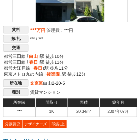
***
賃料
万円
管理費：***円
*** / ***
敷/礼
交通
都営三田線 ｢
白山
｣駅 徒歩10分
都営三田線 ｢
春日
｣駅 徒歩11分
都営大江戸線 ｢
春日
｣駅 徒歩11分
東京メトロ丸の内線 ｢
後楽園
｣駅 徒歩12分
文京区
白山2-20-5
所在地
賃貸マンション
種別
所在階
間取り
面積
築年月
***
1K
20.34m²
2007年07月
分譲賃貸
デザイナーズ
2階以上