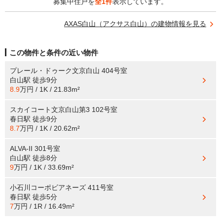
募集中住戸を
全1件
表示しています。
AXAS白山（アクサス白山）の建物情報を見る
この物件と条件の近い物件
プレール・ドゥーク文京白山 404号室
白山駅
徒歩9分
8.9
万円 / 1K / 21.83m²
スカイコート文京白山第3 102号室
春日駅
徒歩9分
8.7
万円 / 1K / 20.62m²
ALVA-II 301号室
白山駅
徒歩8分
9
万円 / 1K / 33.69m²
小石川コーポビアネーズ 411号室
春日駅
徒歩5分
7
万円 / 1R / 16.49m²