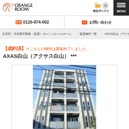
0
0120-974-002
お問い合わせ
文京区・中目黒不動産（賃貸）オレンジルームホーム
賃貸物件一覧
AXAS白山（アク
【成約済】
※こちらの物件は募集終了しました
AXAS白山（アクサス白山） ***