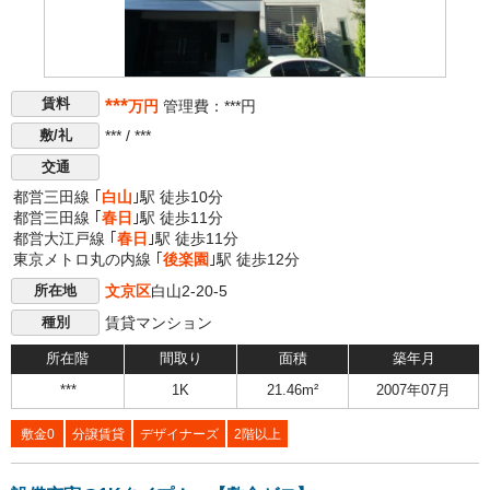
***
賃料
万円
管理費：***円
*** / ***
敷/礼
交通
都営三田線 ｢
白山
｣駅 徒歩10分
都営三田線 ｢
春日
｣駅 徒歩11分
都営大江戸線 ｢
春日
｣駅 徒歩11分
東京メトロ丸の内線 ｢
後楽園
｣駅 徒歩12分
文京区
白山2-20-5
所在地
賃貸マンション
種別
所在階
間取り
面積
築年月
***
1K
21.46m²
2007年07月
敷金0
分譲賃貸
デザイナーズ
2階以上