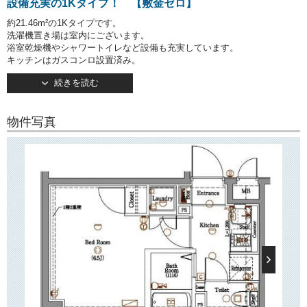
設備充実の1Kタイプ！ 【敷金ゼロ】
約21.46m²の1Kタイプです。
洗濯機置き場は室内にございます。
浴室乾燥機やシャワートイレなど設備も充実しています。
キッチンはガスコンロ設置済み。
続きを読む
○建物情報○
文京区白山2丁目の分譲賃貸マンション「AXAS白山」。
都営三田線「白山」駅徒歩10分!！
物件写真
そのほか「春日」駅・「後楽園」駅もご利用いただけます！
「小石川植物園」そばの閑静な住宅街！
オートロックや宅配ボックスなど設備も充実しています！
○周辺環境○
近隣にはスーパー「まいばすけっと」「ダイエー」のほかコンビニ等も
ございますので、
日々のお買い物に便利です！
徒歩10分のところには桜並木で有名な「播磨坂」がございます！