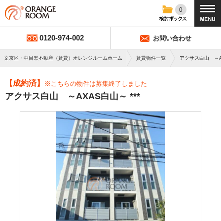
0
0120-974-002
お問い合わせ
文京区・中目黒不動産（賃貸）オレンジルームホーム
賃貸物件一覧
アクサス白山 ～A
【成約済】
※こちらの物件は募集終了しました
アクサス白山 ～AXAS白山～ ***