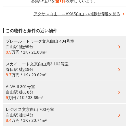
募集中住戸を
全1件
表示しています。
アクサス白山 ～AXAS白山～の建物情報を見る
この物件と条件の近い物件
プレール・ドゥーク文京白山 404号室
白山駅
徒歩9分
8.9
万円 / 1K / 21.83m²
スカイコート文京白山第3 102号室
春日駅
徒歩9分
8.7
万円 / 1K / 20.62m²
ALVA-II 301号室
白山駅
徒歩8分
9
万円 / 1K / 33.69m²
レジオス文京白山 703号室
白山駅
徒歩4分
8.4
万円 / 1K / 20.74m²