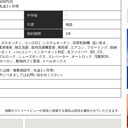
100円/月
礼金1ヶ月増
中学校
-
引渡
相談
契約期間
2年
,
ガスキッチン
,
コンロ2口
,
システムキッチン
,
浴室乾燥機
,
追い炊き
,
暖房便座
,
独立洗面
,
室内洗濯機置場
,
角部屋
,
エアコン
,
フローリング
,
収納
ーゼット
,
バルコニー
,
インターネット対応
,
光ファイバー
,
BS
,
CS
,
ブルロック
,
シューズボックス
,
エレベーター
,
オートロック
,
宅配BOX
,
ンターホン
,
敷地内ゴミ置場
,
メールボックス
たは猫・複数相談可・礼金1ヶ月増）
条件につきましてはお問い合わせください）
地図やストリートビューが現況と相違する場合は現況を優先させていただきます。