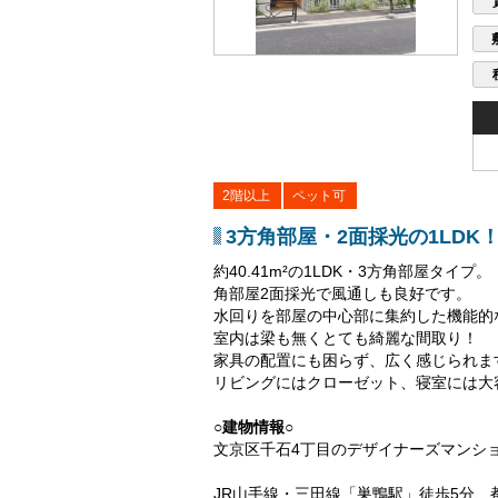
2階以上
ペット可
3方角部屋・2面採光の1LDK
約40.41m²の1LDK・3方角部屋タイプ。
角部屋2面採光で風通しも良好です。
水回りを部屋の中心部に集約した機能的
室内は梁も無くとても綺麗な間取り！
家具の配置にも困らず、広く感じられま
リビングにはクローゼット、寝室には大
○建物情報○
文京区千石4丁目のデザイナーズマンシ
JR山手線・三田線「巣鴨駅」徒歩5分、