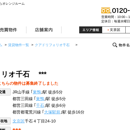
らオレンジルーム
営業時間：10:00～19
定休日：毎週水曜日
ム
>
賃貸物件一覧
>
クアドリフォリオ千石
>
リオ千石 ***
こちらの物件は募集終了しました
交通
JR山手線 ｢
巣鴨
｣駅 徒歩5分
都営三田線 ｢
巣鴨
｣駅 徒歩5分
都営三田線 ｢
千石
｣駅 徒歩6分
都営都電荒川線 ｢
大塚駅前
｣駅 徒歩16分
所在地
文京区
千石４丁目24-10