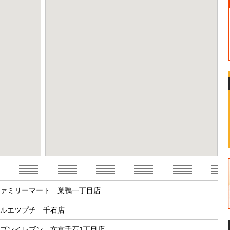
eport a problem
ァミリーマート 巣鴨一丁目店
ルエツプチ 千石店
ブンイレブン 文京千石1丁目店