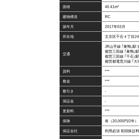
面積
40.41m²
建物構造
RC
築年月
2017年03月
所在地
文京区千石４丁目24-
JR山手線 ｢巣鴨｣駅
都営三田線 ｢巣鴨｣駅
交通
都営三田線 ｢千石｣駅
都営都電荒川線 ｢大
賃料
***
敷金
***
敷引き
-
保証金
-
更新料
***
保険
有（20,000円/2年）
保証会社
利用必須 初回保証料