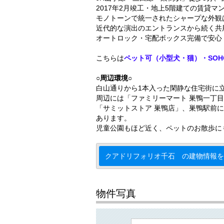
2017年2月竣工・地上5階建ての賃貸マ
モノトーンで統一されたシャープな外観
近代的な演出のエントランスから続く共
オートロック・宅配ボックス完備で安心
こちらは
ペット可（小型犬・猫）・SOH
○周辺環境○
白山通りから1本入った閑静な住宅街に
周辺には「ファミリーマート 巣鴨一丁目
「サミットストア 巣鴨店」、巣鴨駅前に
あります。
児童公園もほど近く、ペットのお散歩に
クアドリフォリオ千石 の建物情報を
物件写真