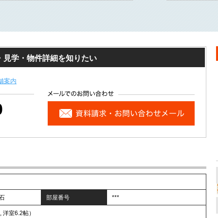
・見学・物件詳細を知りたい
舗案内
0
千石
部屋番号
***
 , 洋室6.2帖）