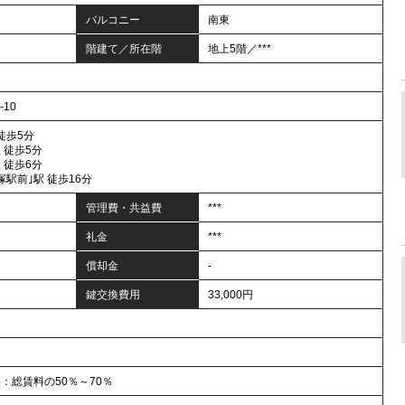
バルコニー
南東
階建て／所在階
地上5階／***
10
 徒歩5分
 徒歩5分
 徒歩6分
塚駅前｣駅 徒歩16分
管理費・共益費
***
礼金
***
償却金
-
鍵交換費用
33,000円
：総賃料の50％～70％