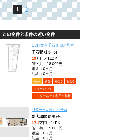
1
2
EDIT文京千石Ⅱ 304号室
千石駅
徒歩5分
19
万円／1LDK
管・共：18,000円
敷金：0ヶ月
礼金：0ヶ月
New!
新築
礼金0
敷金0
フリーレント
インターネット利用料無料
LUORE大塚 504号室
新大塚駅
徒歩7分
17.1
万円／1LDK
管・共：15,000円
敷金：0ヶ月
礼金：0ヶ月