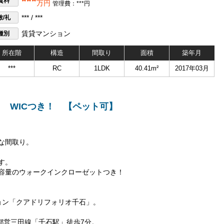
***
賃料
万円
管理費：***円
敷/礼
*** / ***
種別
賃貸マンション
所在階
構造
間取り
面積
築年月
***
RC
1LDK
40.41m²
2017年03月
！ WICつき！ 【ペット可】
な間取り。
す。
容量のウォークインクローゼットつき！
ョン「クアドリフォリオ千石」。
都営三田線「千石駅」徒歩7分。