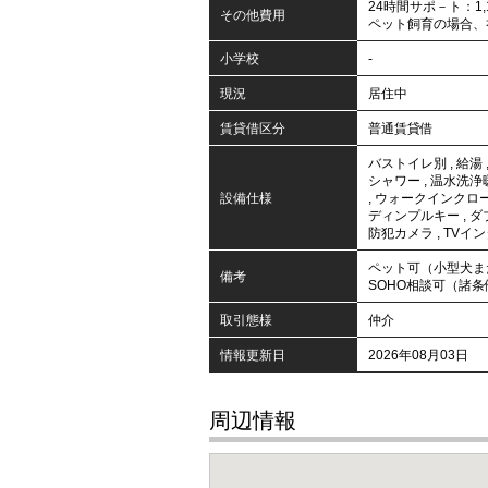
24時間サポ－ト：1,
その他費用
ペット飼育の場合、
小学校
-
現況
居住中
賃貸借区分
普通賃貸借
バストイレ別
,
給湯
シャワー
,
温水洗浄
設備仕様
,
ウォークインクロ
ディンプルキー
,
ダ
防犯カメラ
,
TVイ
ペット可（小型犬ま
備考
SOHO相談可（諸
取引態様
仲介
情報更新日
2026年08月03日
周辺情報