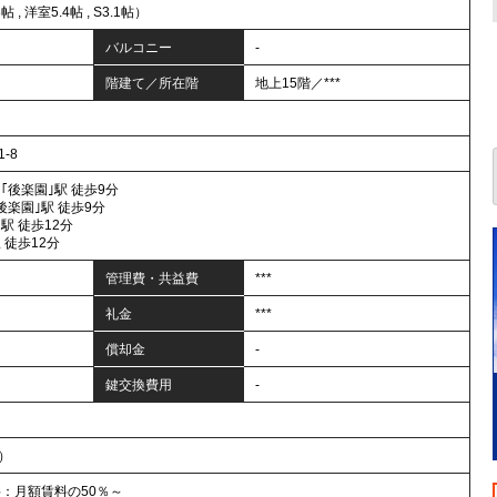
帖 , 洋室5.4帖 , S3.1帖）
バルコニー
-
階建て／所在階
地上15階／***
-8
｢後楽園｣駅 徒歩9分
後楽園｣駅 徒歩9分
駅 徒歩12分
 徒歩12分
管理費・共益費
***
礼金
***
償却金
-
鍵交換費用
-
年）
料：月額賃料の50％～