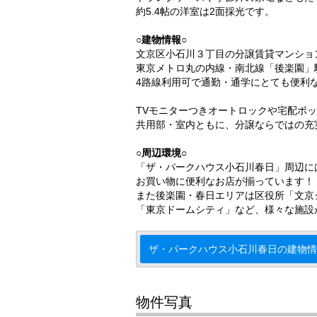
約5.4帖の洋室は2面採光です。
○建物情報○
文京区小石川３丁目の分譲賃貸マンショ
東京メトロ丸の内線・南北線「後楽園」
4路線利用可で通勤・通学にとても便利
TVモニターつきオートロックや宅配ボ
共用部・室内ともに、分譲ならではの充
○周辺環境○
「ザ・パークハウス小石川春日」周辺に
お買い物に便利なお店が揃っています！
また後楽園・春日エリアは区役所「文京
「東京ドームシティ」など、様々な施設
ザ・パークハウス小石川春日の建物情
物件写真