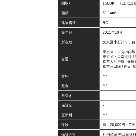
間取り
1SLDK （LDK12.8
面積
51.14m²
建物構造
RC
築年月
2011年10月
所在地
文京区小石川３丁目1
東京メトロ丸の内線 
東京メトロ南北線 ｢
交通
都営大江戸線 ｢春日｣
都営三田線 ｢春日｣駅
賃料
***
敷金
***
敷引き
-
保証金
-
更新料
***
保険
有（20,000円～/2
保証会社
利用必須 初回保証