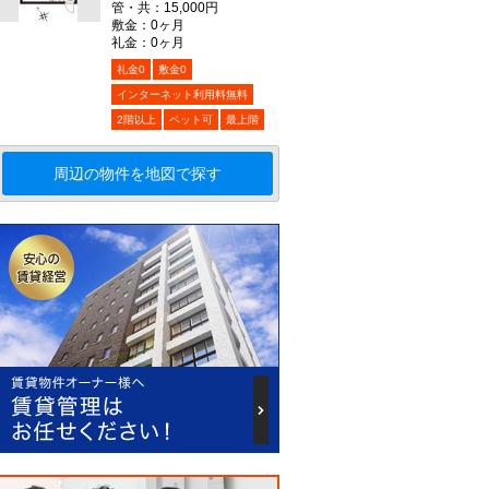
管・共：15,000円
敷金：0ヶ月
礼金：0ヶ月
礼金0
敷金0
インターネット利用料無料
2階以上
ペット可
最上階
周辺の物件を地図で探す