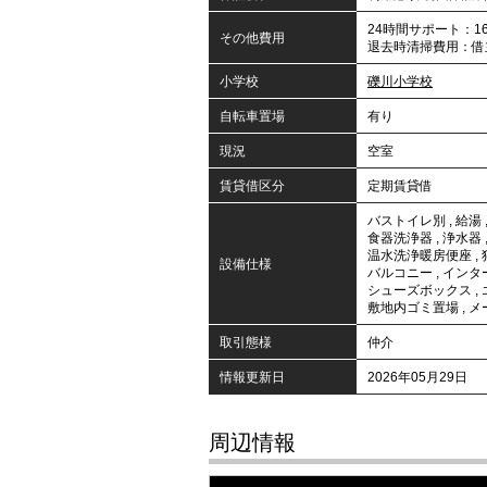
24時間サポート：16,
その他費用
退去時清掃費用：借
小学校
礫川小学校
自転車置場
有り
現況
空室
賃貸借区分
定期賃貸借
バストイレ別
,
給湯
食器洗浄器
,
浄水器
温水洗浄暖房便座
,
設備仕様
バルコニー
,
インタ
シューズボックス
,
敷地内ゴミ置場
,
メ
取引態様
仲介
情報更新日
2026年05月29日
周辺情報