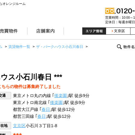
らオレンジルーム
営業時間：10:00～19
定休日：毎週水曜日
ム
>
賃貸物件一覧
>
ザ・パークハウス小石川春日
>
ス小石川春日 ***
こちらの物件は募集終了しました
交通
東京メトロ丸の内線 ｢
後楽園
｣駅 徒歩9分
東京メトロ南北線 ｢
後楽園
｣駅 徒歩9分
都営大江戸線 ｢
春日
｣駅 徒歩12分
都営三田線 ｢
春日
｣駅 徒歩12分
所在地
文京区
小石川３丁目1-8