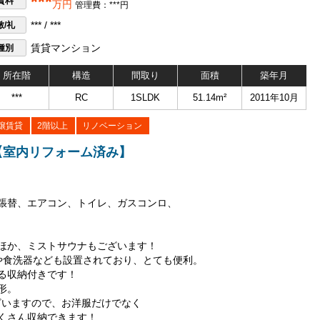
***
賃料
万円
管理費：***円
敷/礼
*** / ***
種別
賃貸マンション
所在階
構造
間取り
面積
築年月
***
RC
1SLDK
51.14m²
2011年10月
譲賃貸
2階以上
リノベーション
 【室内リフォーム済み】
張替、エアコン、トイレ、ガスコンロ、
ほか、ミストサウナもございます！
や食洗器なども設置されており、とても便利。
る収納付きです！
形。
ざいますので、お洋服だけでなく
くさん収納できます！