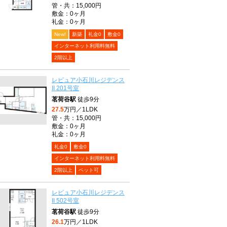
管・共：15,000円
敷金：0ヶ月
礼金：0ヶ月
New!
新築
礼金0
敷金0
インターネット利用料無料
2階以上
レピュア小石川レジデンス
II 201号室
茗荷谷駅
徒歩9分
27.5
万円／1LDK
管・共：15,000円
敷金：0ヶ月
礼金：0ヶ月
礼金0
敷金0
インターネット利用料無料
2階以上
ペット可
レピュア小石川レジデンス
II 502号室
茗荷谷駅
徒歩9分
26.1
万円／1LDK