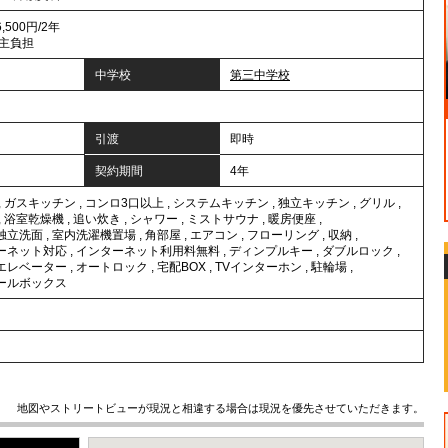
500円/2年
主負担
中学校
第三中学校
引渡
即時
契約期間
4年
,
ガスキッチン
,
コンロ3口以上
,
システムキッチン
,
独立キッチン
,
グリル
,
,
浴室乾燥機
,
追い炊き
,
シャワー
,
ミストサウナ
,
暖房便座
,
独立洗面
,
室内洗濯機置場
,
角部屋
,
エアコン
,
フローリング
,
収納
,
ーネット対応
,
インターネット利用料無料
,
ディンプルキー
,
ダブルロック
,
エレベーター
,
オートロック
,
宅配BOX
,
TVインターホン
,
駐輪場
,
ールボックス
地図やストリートビューが現況と相違する場合は現況を優先させていただきます。