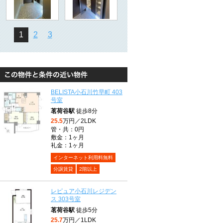
1
2
3
BELISTA小石川竹早町 403
号室
茗荷谷駅
徒歩8分
25.5
万円／2LDK
管・共：0円
敷金：1ヶ月
礼金：1ヶ月
インターネット利用料無料
分譲賃貸
2階以上
レピュア小石川レジデン
ス 303号室
茗荷谷駅
徒歩5分
25.7
万円／1LDK