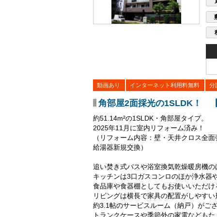
動画あり
インターネット利用料無料
分
角部屋2面採光の1SLDK！
約51.14m²の1SLDK・角部屋タイプ。
2025年11月に室内リフォーム済み！
（リフォーム内容：壁・天井クロス全面
給湯器新規交換）
追い焚き式バスや浴室換気乾燥暖房機の
キッチンは3口ガスコンロのほか浄水器
食品庫や食器棚としてもお使いいただけ
リビングは横長で家具の配置がしやすい
約3.1帖のサービスルーム（納戸）がご
トランクケースや季節外の家電などもた