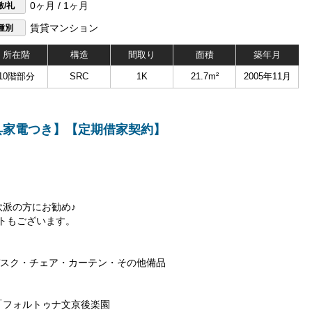
敷/礼
0ヶ月 / 1ヶ月
種別
賃貸マンション
所在階
構造
間取り
面積
築年月
10階部分
SRC
1K
21.7m²
2005年11月
具家電つき】【定期借家契約】
炊派の方にお勧め♪
ットもございます。
】
スク・チェア・カーテン・その他備品
「フォルトゥナ文京後楽園