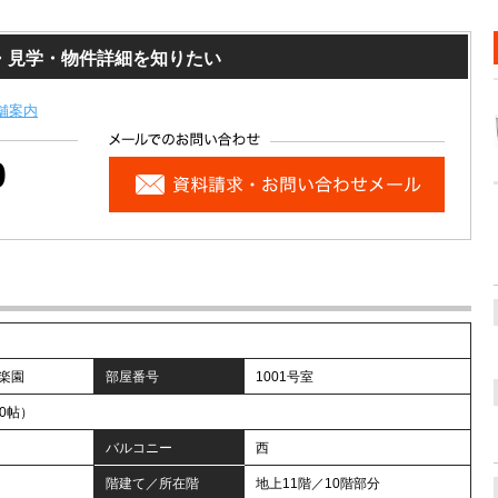
・見学・物件詳細を知りたい
舗案内
0
楽園
部屋番号
1001号室
.0帖）
バルコニー
西
階建て／所在階
地上11階／10階部分