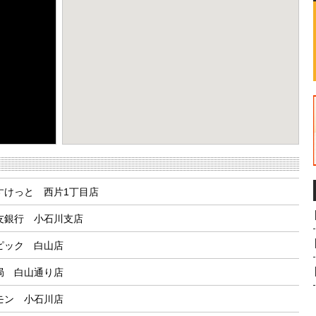
eport a problem
すけっと 西片1丁目店
友銀行 小石川支店
ピック 白山店
局 白山通り店
モン 小石川店