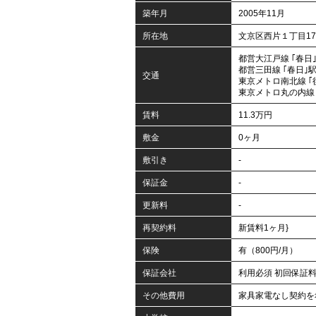
築年月
2005年11月
所在地
文京区西片１丁目17
都営大江戸線 ｢春日｣
都営三田線 ｢春日｣駅
交通
東京メトロ南北線 ｢
東京メトロ丸の内線 
賃料
11.3万円
敷金
0ヶ月
敷引き
-
保証金
-
更新料
-
再契約料
新賃料1ヶ月}
保険
有（800円/月）
保証会社
利用必須 初回保証料
その他費用
家具家電なし契約を希