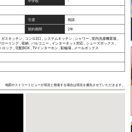
中学校
-
引渡
相談
契約期間
2年
,
ガスキッチン
,
コンロ2口
,
システムキッチン
,
シャワー
,
室内洗濯機置場
,
フローリング
,
収納
,
バルコニー
,
インターネット対応
,
シューズボックス
,
トロック
,
宅配BOX
,
TVインターホン
,
駐輪場
,
メールボックス
地図やストリートビューが現況と相違する場合は現況を優先させていただきます。