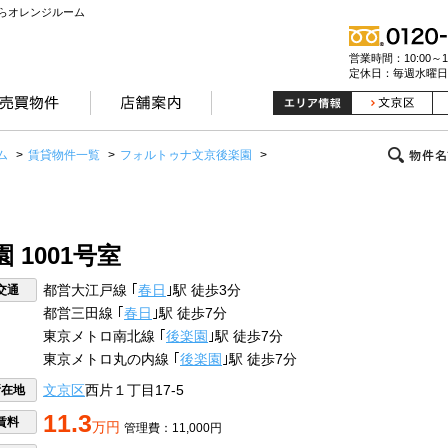
らオレンジルーム
営業時間：10:00～19
定休日：毎週水曜日
ム
>
賃貸物件一覧
>
フォルトゥナ文京後楽園
>
1001号室
交通
都営大江戸線 ｢
春日
｣駅 徒歩3分
都営三田線 ｢
春日
｣駅 徒歩7分
東京メトロ南北線 ｢
後楽園
｣駅 徒歩7分
東京メトロ丸の内線 ｢
後楽園
｣駅 徒歩7分
所在地
文京区
西片１丁目17-5
11.3
賃料
万円
管理費：11,000円