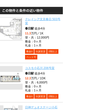
クレイシア文京春日 503号
室
春日駅
徒歩4分
11.3
万円／1K
管・共：12,000円
敷金：0ヶ月
礼金：1ヶ月
敷金0
分譲賃貸
2階以上
ペット可
コスモ小石川 206号室
春日駅
徒歩4分
12.3
万円／1DK
管・共：6,000円
敷金：0ヶ月
礼金：1ヶ月
敷金0
分譲賃貸
2階以上
日神デュオステージ小石