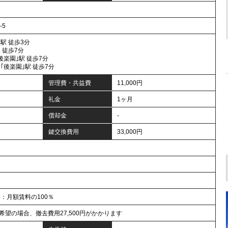
-5
駅 徒歩3分
 徒歩7分
後楽園｣駅 徒歩7分
｢後楽園｣駅 徒歩7分
管理費・共益費
11,000円
礼金
1ヶ月
償却金
-
鍵交換費用
33,000円
：月額賃料の100％
望の場合、撤去費用27,500円がかかります