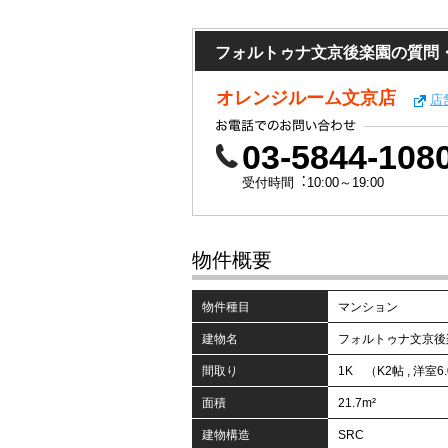
フォルトゥナ文京後楽園の質問
オレンジルーム文京店
店
03-5844-108
受付時間︓10:00～19:00
物件概要
物件種目
マンション
建物名
フォルトゥナ文京後
間取り
1K （K2帖 , 洋室6
面積
21.7m²
建物構造
SRC