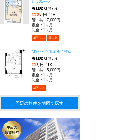
川 601号室
春日駅
徒歩7分
11.2
万円／1R
管・共：7,000円
敷金：1ヶ月
礼金：1ヶ月
2階以上
最上階
MYハイツ本郷 404号室
春日駅
徒歩3分
11
万円／1K
管・共：5,000円
敷金：1ヶ月
礼金：1ヶ月
2階以上
周辺の物件を地図で探す