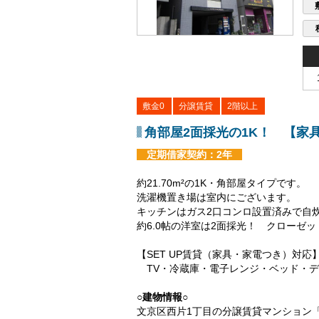
敷金0
分譲賃貸
2階以上
角部屋2面採光の1K！ 【家
定期借家契約：2年
約21.70m²の1K・角部屋タイプです。
洗濯機置き場は室内にございます。
キッチンはガス2口コンロ設置済みで自
約6.0帖の洋室は2面採光！ クローゼ
【SET UP賃貸（家具・家電つき）対応
TV・冷蔵庫・電子レンジ・ベッド・デ
○建物情報○
文京区西片1丁目の分譲賃貸マンション