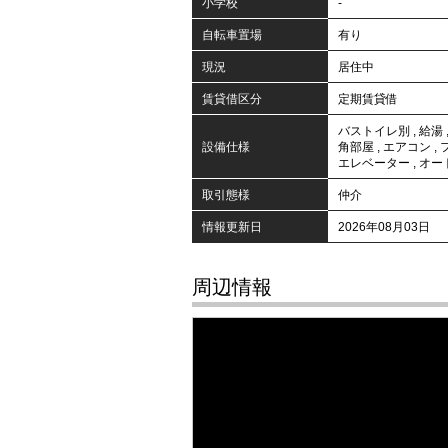
小学校
-
自転車置場
有り
現況
居住中
賃貸借区分
定期賃貸借
バストイレ別
,
給湯
設備仕様
角部屋
,
エアコン
,
エレベーター
,
オー
取引態様
仲介
情報更新日
2026年08月03日
周辺情報