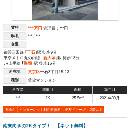
***
賃料
万円
管理費：***円
*** / ***
敷/礼
交通
都営三田線 ｢
千石
｣駅 徒歩9分
東京メトロ丸の内線 ｢
新大塚
｣駅 徒歩13分
JR山手線 ｢
巣鴨
｣駅 徒歩15分
文京区
千石3丁目15-13
所在地
賃貸マンション
種別
所在階
間取り
面積
築年月
***
2K
25.5m²
2021年09月
敷金0
インターネット利用料無料
デザイナーズ
2階以上
南東向きの2Kタイプ！ 【ネット無料】