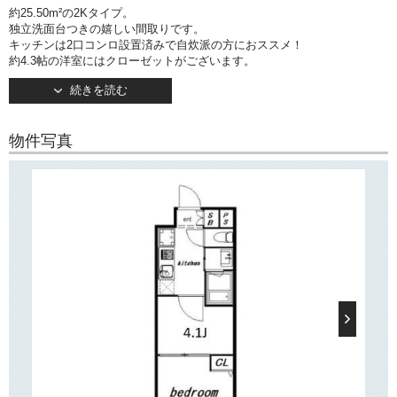
約25.50m²の2Kタイプ。
独立洗面台つきの嬉しい間取りです。
キッチンは2口コンロ設置済みで自炊派の方におススメ！
約4.3帖の洋室にはクローゼットがございます。
続きを読む
○建物情報○
文京区千石3丁目のデザイナーズマンション「ハーモニーレジデンス文京
千石」。
物件写真
都営三田線「千石」駅より徒歩9分。
その他「新大塚」駅、「巣鴨」駅も利用可能です。
閑静な住宅街に位置しておりますので、ゆっくりと過ごしたい方にぴっ
たりの物件です。
2021年9月施工。地上4階建て。
防犯カメラやTVモニター付きオートロックを完備しているので、安心し
てお住まい頂けます。
様々なタイプのお部屋がありますので、多くの人におすすめしたい物件
です。
すので、月々の費用を抑えることが可能
インターネット（Wi-fi）無料
で
です。
○周辺環境○
最寄り駅の「千石」駅前には複合商業施設「文京グリーンコート」がご
ざいます。