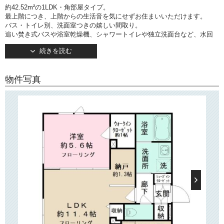
約42.52m²の1LDK・角部屋タイプ。
最上階につき、上階からの生活音を気にせずお住まいいただけます。
バス・トイレ別、洗面室つきの嬉しい間取り。
追い焚き式バスや浴室乾燥機、シャワートイレや独立洗面台など、水回
りの設備が充実しています。
続きを読む
キッチンはIH3口コンロ設置済み。
リビングには約1.3帖の納戸がございます。
約5.6帖の洋室は2面採光で通風良好！
物件写真
こちらには約1帖のウォークインクローゼットがございます。
ライティングレール・LEDスポットライトが設置されており、お部屋をお
しゃれに演出できます♪
また室内物干しがございますので、雨の日や花粉シーズンのお洗濯に大
活躍します！
○建物情報○
文京区向丘2丁目の賃貸マンション「エスタジオ本駒込」。
東京メトロ南北線「本駒込」駅徒歩4分の好立地！
そのほか「白山」駅・「千駄木」駅などもご利用いただけます。
2021年11月竣工・地上4階建て。
コンクリート打ちっぱなしの外観が目を惹くマンションです。
TVモニターつきオートロック・宅配ボックス完備。
各お部屋の玄関扉はダブルロックを採用しており、セキュリティ面も万
全です。