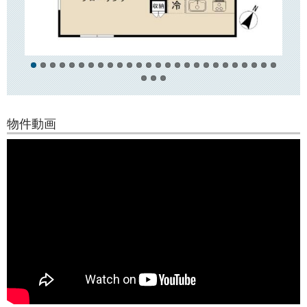
お部屋はワンルーム～1LDKまで、全4タイプございます。
IHコンロや浴室乾燥機、シャワートイレなど、室内設備も充実していま
す！
○周辺環境○
近隣にはコンビニや郵便局がございますほか、徒歩5分ほどのところにス
ーパー「コープ」「三徳」がございますので、日々のお買い物にとても
便利です！
物件動画
東洋大学白山キャンパス徒歩圏！