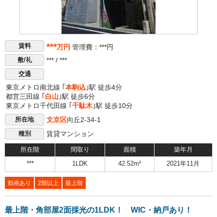
***
賃料
万円
管理費：***円
*** / ***
敷/礼
交通
東京メトロ南北線 ｢
本駒込
｣駅 徒歩4分
都営三田線 ｢
白山
｣駅 徒歩6分
東京メトロ千代田線 ｢
千駄木
｣駅 徒歩10分
文京区
向丘2-34-1
所在地
賃貸マンション
種別
所在階
間取り
面積
築年月
***
1LDK
42.52m²
2021年11月
動画あり
2階以上
最上階
最上階・角部屋2面採光の1LDK！ WIC・納戸あり！