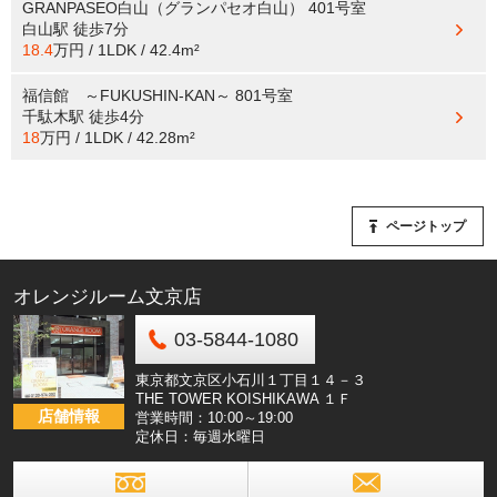
GRANPASEO白山（グランパセオ白山） 401号室
白山駅
徒歩7分
18.4
万円 / 1LDK / 42.4m²
福信館 ～FUKUSHIN-KAN～ 801号室
千駄木駅
徒歩4分
18
万円 / 1LDK / 42.28m²
ページトップ
オレンジルーム文京店
03-5844-1080
東京都文京区小石川１丁目１４－３
THE TOWER KOISHIKAWA １Ｆ
店舗情報
営業時間：10:00～19:00
定休日：毎週水曜日