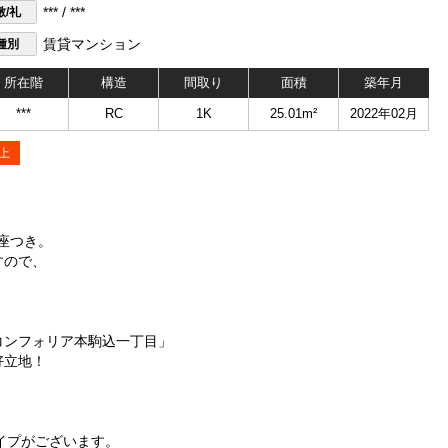
敷/礼
*** / ***
種別
賃貸マンション
所在階
構造
間取り
面積
築年月
***
RC
1K
25.01m²
2022年02月
上
座つき。
すので、
コンフォリア本駒込一丁目」
好立地！
タイプがございます。