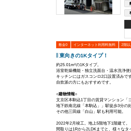
敷金0
インターネット利用料無料
2階以
東向きの1Kタイプ！
約25.01m²の1Kタイプ。
浴室乾燥機能・独立洗面台・温水洗浄便
キッチンにはガスコンロ2口設置済みで
自炊派の方にもおすすめです。
○建物情報○
文京区本駒込1丁目の賃貸マンション「
地下鉄南北線「本駒込」」駅徒歩3分の
その他三田線「白山」駅も利用可能。
2022年2月竣工。地上5階地下1階建て。
間取りは1Rから2LDKまでと、様々な