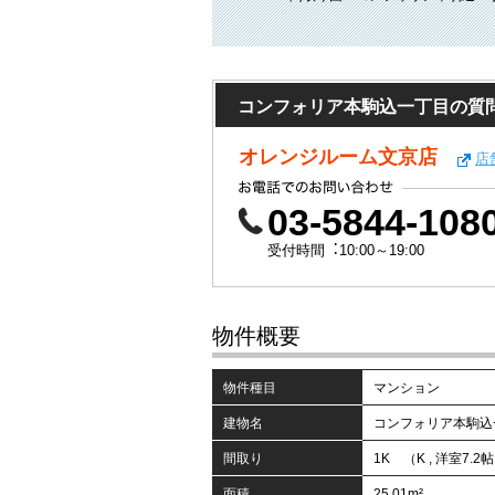
コンフォリア本駒込一丁目の質
オレンジルーム文京店
店
03-5844-108
受付時間︓10:00～19:00
物件概要
物件種目
マンション
建物名
コンフォリア本駒込
間取り
1K （K , 洋室7.2
面積
25.01m²