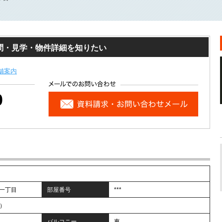
問・見学・物件詳細を知りたい
舗案内
0
一丁目
部屋番号
***
帖）
バルコニー
東