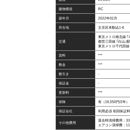
建物構造
RC
築年月
2022年02月
所在地
文京区本駒込1-6
東京メトロ南北線 ｢
交通
都営三田線 ｢白山｣駅
東京メトロ千代田線 
賃料
***
敷金
***
敷引き
-
保証金
-
更新料
***
保険
有（16,550円/2年）
保証会社
利用必須 初回保証
退去時清掃費用：33,
その他費用
エアコン清掃費：11,