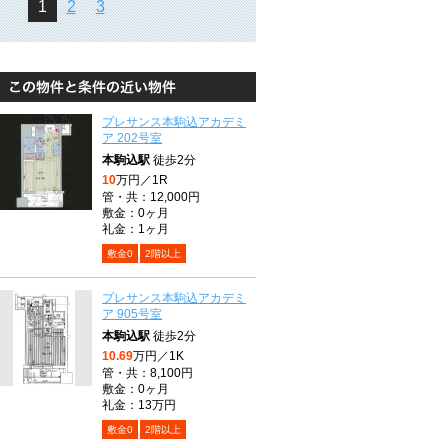
1
2
3
プレサンス本駒込アカデミ
ア 202号室
本駒込駅
徒歩2分
10
万円／1R
管・共：12,000円
敷金：0ヶ月
礼金：1ヶ月
敷金0
2階以上
プレサンス本駒込アカデミ
ア 905号室
本駒込駅
徒歩2分
10.69
万円／1K
管・共：8,100円
敷金：0ヶ月
礼金：13万円
敷金0
2階以上