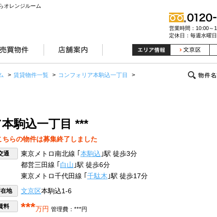
らオレンジルーム
営業時間：10:00～19
定休日：毎週水曜日
ム
>
賃貸物件一覧
>
コンフォリア本駒込一丁目
>
駒込一丁目 ***
こちらの物件は募集終了しました
交通
東京メトロ南北線 ｢
本駒込
｣駅 徒歩3分
都営三田線 ｢
白山
｣駅 徒歩6分
東京メトロ千代田線 ｢
千駄木
｣駅 徒歩17分
所在地
文京区
本駒込1-6
***
賃料
万円
管理費：***円