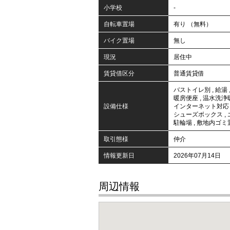
小学校
-
自転車置場
有り （無料）
バイク置場
無し
現況
居住中
賃貸借区分
普通賃貸借
バストイレ別
,
給湯
暖房便座
,
温水洗浄
設備仕様
インターネット対応
シューズボックス
,
駐輪場
,
敷地内ゴミ
取引態様
仲介
情報更新日
2026年07月14日
周辺情報