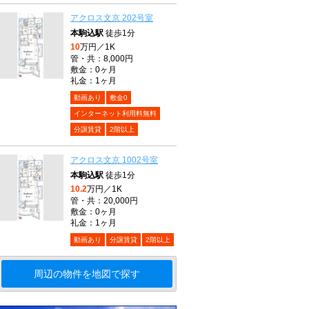
アクロス文京 202号室
本駒込駅
徒歩1分
10
万円／1K
管・共：8,000円
敷金：0ヶ月
礼金：1ヶ月
動画あり
敷金0
インターネット利用料無料
分譲賃貸
2階以上
アクロス文京 1002号室
本駒込駅
徒歩1分
10.2
万円／1K
管・共：20,000円
敷金：0ヶ月
礼金：1ヶ月
動画あり
分譲賃貸
2階以上
周辺の物件を地図で探す