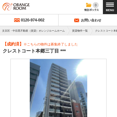
0
0120-974-002
お問い合わせ
文京区・中目黒不動産（賃貸）オレンジルームホーム
賃貸物件一覧
クレストコート本
【成約済】
※こちらの物件は募集終了しました
クレストコート本郷三丁目 ***