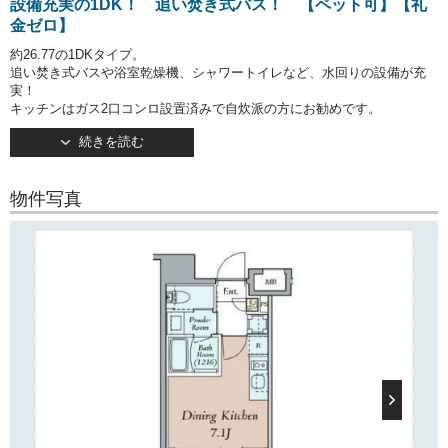
設備充実の1DK！ 追い焚き式バス！ 【ペット可】【礼
金ゼロ】
約26.77の1DKタイプ。
追い焚き式バスや浴室乾燥機、シャワートイレなど、水回りの設備が充
実！
キッチンはガス2口コンロ設置済みで自炊派の方にお勧めです。
洋室には作りつけのクローゼットがございます。
続きを読む
○建物情報○
文京区本郷3丁目の賃貸マンション「クレストコート本郷三丁目」。
物件写真
東京メトロ丸の内線・都営大江戸線「本郷三丁目」駅徒歩6分の好立地！
そのほか「お茶の水」駅もご利用いただけます。
2023年3月竣工・地上14階建て。
TVモニターつきオートロック・宅配ボックス完備で安心してお住まいい
ただけます！
敷地内駐輪場・バイク置き場あり。
で月々の通信費を節約可能です！
インターネット無料
こちらは
のマンションですので、大
ペット可（小型犬または猫1匹まで）
切な家族の
一員であるペットと一緒にご入居いただけます！
○周辺環境○