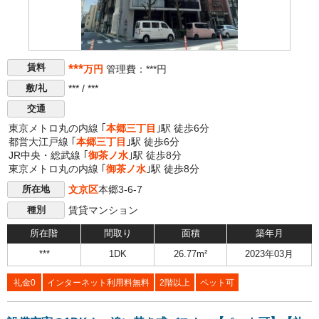
***
賃料
万円
管理費：***円
*** / ***
敷/礼
交通
東京メトロ丸の内線 ｢
本郷三丁目
｣駅 徒歩6分
都営大江戸線 ｢
本郷三丁目
｣駅 徒歩6分
JR中央・総武線 ｢
御茶ノ水
｣駅 徒歩8分
東京メトロ丸の内線 ｢
御茶ノ水
｣駅 徒歩8分
文京区
本郷3-6-7
所在地
賃貸マンション
種別
所在階
間取り
面積
築年月
***
1DK
26.77m²
2023年03月
礼金0
インターネット利用料無料
2階以上
ペット可