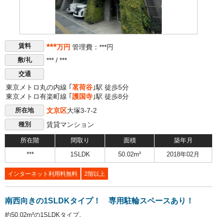
***
賃料
万円
管理費：***円
*** / ***
敷/礼
交通
東京メトロ丸の内線 ｢
茗荷谷
｣駅 徒歩5分
東京メトロ有楽町線 ｢
護国寺
｣駅 徒歩8分
文京区
大塚3-7-2
所在地
賃貸マンション
種別
所在階
間取り
面積
築年月
***
1SLDK
50.02m²
2018年02月
インターネット利用料無料
2階以上
南西向きの1SLDKタイプ！ 専用駐輪スペースあり！
約50.02m²の1SLDKタイプ。