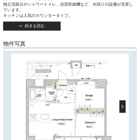
独立洗面台やシャワートイレ、浴室乾燥機など、水回りの設備が充実し
ています。
キッチンは人気のカウンタータイプ。
2口ガスコンロ設置済みでお料理の幅が広がりそう♪
続きを読む
約4.9帖のサービスルーム（納戸）はテレワークスペースや書斎としても
ご利用いただけます。
バルコニーは南西向きです。
物件写真
玄関の外、共有部廊下に専用の駐輪スペースがございます！
で月々の通信費を節約可能です！
インターネット無料
○建物情報○
文京区大塚3丁目の賃貸マンション「ベルデ茗荷谷」。
東京メトロ丸ノ内線「茗荷谷」駅徒歩5分！
そのほか「護国寺」駅もご利用いただけます。
2018m年2月竣工・地上13階建て。
TVモニターつきオートロックや宅配ボックスなど、嬉しい設備が揃って
います。
敷地内ゴミ置き場や駐輪場もございます。
○周辺環境○
「ベルデ茗荷谷」は国道254線に面して建っており、周辺には「お茶の水
女子大」や「跡見学園」「筑波大付属中高」、区立小中学校などがござ
います。