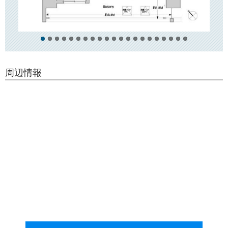
徒歩数分のところには、緑豊かな「教育の森公園」が広がっています。
最寄り駅の「茗荷谷」駅周辺は再開発されてスーパーや飲食店、コンビ
ニやドラッグストアなどが揃っておりますので、日々のお買い物にとて
も便利です！
周辺情報