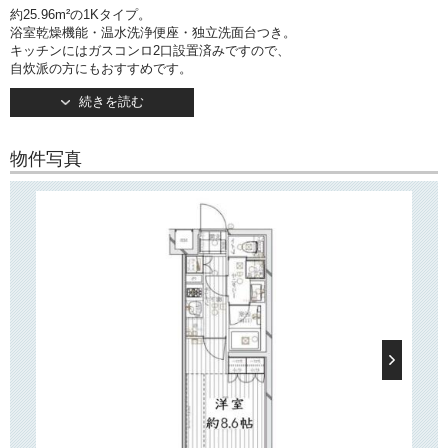
約25.96m²の1Kタイプ。
浴室乾燥機能・温水洗浄便座・独立洗面台つき。
キッチンにはガスコンロ2口設置済みですので、
自炊派の方にもおすすめです。
洋室は柱や梁が少なく家具の配置がしやすいです！
続きを読む
◯建物情報◯
文京区大塚4丁目の賃貸マンション「REGALIZ文京大塚（レガリス文京大
物件写真
塚）」。
丸ノ内線「新大塚」駅徒歩6分。
その他「大塚」駅も利用可能。
2022年2月竣工。
オートロック・宅配ボックス・防犯カメラ完備。
玄関のカギはハンズフリーシステムが採用されておりますので、
キーを取り出すことなく開錠することができます。
こちらの建物は
。さらに
です。
インターネット無料
ペット飼育可能物件
月々の経費を節約することができ、大切な家族の一員であるペットと一
緒にお住まい
いただけます。
○周辺環境○
「REGALIZ文京大塚」の周辺には「ライフ」「まいばすけっと」などの
スーパーマーケット、