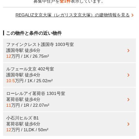
募集中住戸を
全1件
表示しています。
REGALIZ文京大塚（レガリス文京大塚）の建物情報を見る
この物件と条件の近い物件
ファインクレスト護国寺 1003号室
護国寺駅
徒歩6分
12
万円 / 1K / 26.75m²
ルフェール文京 402号室
護国寺駅
徒歩4分
10.5
万円 / 1K / 25.02m²
ローレルアイ茗荷谷 1301号室
茗荷谷駅
徒歩4分
11
万円 / 1R / 22.07m²
小石川ヒルズ B1
茗荷谷駅
徒歩6分
12
万円 / 1LDK / 50m²