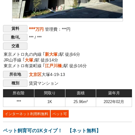
***
賃料
万円
管理費：***円
*** / ***
敷/礼
交通
東京メトロ丸の内線 ｢
新大塚
｣駅 徒歩6分
JR山手線 ｢
大塚
｣駅 徒歩14分
東京メトロ有楽町線 ｢
江戸川橋
｣駅 徒歩16分
文京区
大塚4-19-13
所在地
賃貸マンション
種別
所在階
間取り
面積
築年月
***
1K
25.96m²
2022年02月
インターネット利用料無料
ペット可
ペット飼育可の1Kタイプ！ 【ネット無料】