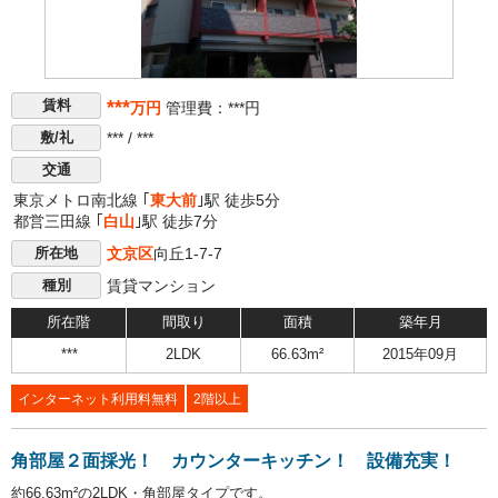
***
賃料
万円
管理費：***円
*** / ***
敷/礼
交通
東京メトロ南北線 ｢
東大前
｣駅 徒歩5分
都営三田線 ｢
白山
｣駅 徒歩7分
文京区
向丘1-7-7
所在地
賃貸マンション
種別
所在階
間取り
面積
築年月
***
2LDK
66.63m²
2015年09月
インターネット利用料無料
2階以上
角部屋２面採光！ カウンターキッチン！ 設備充実！
約66.63m²の2LDK・角部屋タイプです。