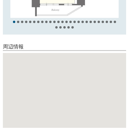
月々の経費も節約可能♪
○周辺環境○
近隣にはスーパー「まいばすけっと」や郵便局、コンビニなどがござい
ますので、日々のお買い物に
便利！
また少し足を延ばせば、スーパー「サントク」「コープ」「クイーンズ
伊勢丹」「ダイエー」やホームセンター
「オリンピック」など、生活に便利なお店がたくさんございます！
周辺情報
文京学院大学、東京大学、日本医大徒歩圏！