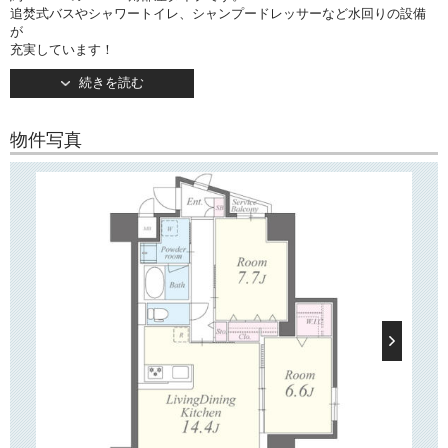
追焚式バスやシャワートイレ、シャンプードレッサーなど水回りの設備
が
充実しています！
キッチンは人気のカウンタータイプ！ ３口ガスコンロ設置済みで
続きを読む
お料理もはかどります。
約6.6帖の洋室にはウォークインクローゼットがございますほか、約7.7帖
の
物件写真
洋室にも作り付けのクローゼットがございます。
バルコニーは南西向きです。
○建物情報○
文京区向丘の賃貸マンション「シャルマンミューズ ～Charmant muse
～」。
東京メトロ南北線「東大前」駅徒歩5分！
そのほか「白山」駅もご利用いただけます。
通学区は誠之小学校・第六中♪
2015年9月竣工、地上14階建ての建物です。
TVモニターつきオートロックやセキュリティー機能つきエレベーター、
防犯カメラなど
セキュリティー面も充実！
お部屋は1Kから2LDKまで、シングル～家族向けの幅広いラインナップで
す。
水回りなどの設備や、充実した収納も魅力です！
でお使いいただけますので、
高速インターネット「SEIWA BB」が無料