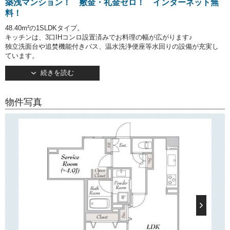
築浅マンション！ 敷金・礼金ゼロ！ インターネット無
料！
48.40m²の1SLDKタイプ。
キッチンは、3口IHコンロ設置済みでお料理の幅が広がります♪
独立洗面台や追焚機能付きバス、温水洗浄便座等水回りの設備が充実し
ています。
浴室乾燥機完備のため天候を気にすることなく洗濯が可能です！
続きを読む
玄関にはシューズボックス、洋室・サービスルームにはクローゼットが
ございます。
物件写真
〇
建物情報
〇
文京区千石3丁目の賃貸マンション「ルミーク文京千石」。
都営三田線「千石」駅から徒歩10分。
そのほか「新大塚」駅・「大塚」駅もご利用いただけます。
2024年5月竣工・地上5階建て。
TVモニターつきオートロックや宅配ボックスなど、安心してお住まいい
ただける設備が充実しています。
他にも駐輪場やバイク置き場がございます。
の物件ですので大切な家族とお住まい頂くことが可能です。
ペット可
また、
のため月々の費用を節約できます。
インターネット
利用料無料