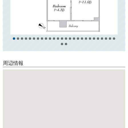
〇
周辺情報
〇
徒歩10分圏内にスーパー「サミット」や「ライフ」、コンビニ「セブン
イレブン」があり日々のお買い物に便利です！
「東京健生病院」もすぐ近くにございますので体調不良等で通院される
際の負担が少ないかと思います。
周辺情報