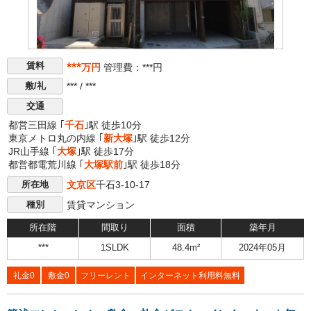
***
賃料
万円
管理費：***円
*** / ***
敷/礼
交通
都営三田線 ｢
千石
｣駅 徒歩10分
東京メトロ丸の内線 ｢
新大塚
｣駅 徒歩12分
JR山手線 ｢
大塚
｣駅 徒歩17分
都営都電荒川線 ｢
大塚駅前
｣駅 徒歩18分
文京区
千石3-10-17
所在地
賃貸マンション
種別
所在階
間取り
面積
築年月
***
1SLDK
48.4m²
2024年05月
礼金0
敷金0
フリーレント
インターネット利用料無料