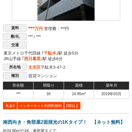
***
賃料
万円
管理費：***円
*** / ***
敷/礼
交通
東京メトロ千代田線 ｢
千駄木
｣駅 徒歩5分
JR山手線 ｢
西日暮里
｣駅 徒歩6分
文京区
千駄木3-47-2
所在地
賃貸マンション
種別
所在階
間取り
面積
築年月
***
1K
24.85m²
2019年03月
礼金0
インターネット利用料無料
2階以上
南西向き・角部屋2面採光の1Kタイプ！ 【ネット無料】
約24.85m²の1K。角部屋タイプ。