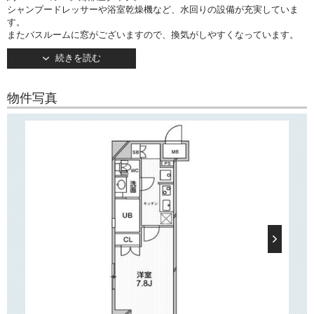
シャンプードレッサーや浴室乾燥機など、水回りの設備が充実していま
す。
またバスルームに窓がございますので、換気がしやすくなっています。
キッチンは２口ガスコンロ設置済みで自炊派の方にお勧め！
続きを読む
約7.8帖の洋室は2面採光で通風良好です。
バルコニーは南西向きです。
物件写真
でお使いいただけます！
インターネット（光Wi-Fi）が無料
○建物情報○
文京区千駄木3丁目の賃貸マンション「エルスタンザ文京千駄木」。
東京メトロ千代田線「千駄木」駅徒歩5分！
そのほか「西日暮里」駅もご利用いただけます。
複数路線利用可で通勤・通学にとても便利な立地です。
TVモニターつきオートロックや宅配ボックスなど設備充実！
敷地内ごみ置き場や駐輪場・バイク置き場などもございます。
○周辺環境○
「エルスタンザ文京千駄木」は不忍通り沿いに位置し、近隣にはスーパ
ー「まいばすけっと」
「サミット」「肉のハナマサ」などがございますので、日々のお買い物
にとても便利です！