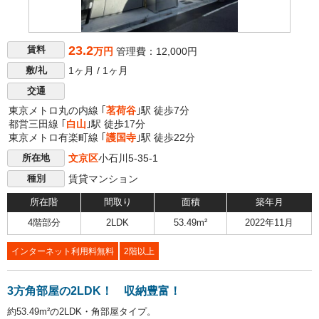
23.2
賃料
万円
管理費：12,000円
1ヶ月 / 1ヶ月
敷/礼
交通
東京メトロ丸の内線 ｢
茗荷谷
｣駅 徒歩7分
都営三田線 ｢
白山
｣駅 徒歩17分
東京メトロ有楽町線 ｢
護国寺
｣駅 徒歩22分
文京区
小石川5-35-1
所在地
賃貸マンション
種別
所在階
間取り
面積
築年月
4階部分
2LDK
53.49m²
2022年11月
インターネット利用料無料
2階以上
3方角部屋の2LDK！ 収納豊富！
約53.49m²の2LDK・角部屋タイプ。