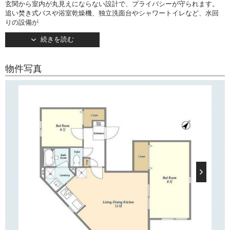
玄関から室内が丸見えにならない設計で、プライバシーが守られます。
追い焚き式バスや浴室乾燥機、独立洗面台やシャワートイレなど、水回
りの設備が
充実しています。
続きを読む
約12.5帖のLDKは柱などのでっぱりがなく、家具の配置がしやすい形で
す。
2つの洋室にはそれぞれたっぷりとしたクローゼットが用意されていま
物件写真
す！
○建物情報○
文京区小石川5丁目の賃貸マンション「ヴィラクレール文京小石川」。
東京メトロ丸の内線「茗荷谷」駅が徒歩7分で利用可能！
2022年11月竣工・地上5階建て。
TVモニターつきオートロック・宅配ボックス完備！
敷地内ゴミ置き場がございますのでゴミ捨てもらくらく。
またエレベーターも付いておりますのが非常に魅力的なポイント！
で月々の通信費を節約可能！
インターネット無料
○周辺環境○
「ヴィラクレール文京小石川」は大通りから奥に入った住宅街に位置
し、近隣には
緑豊かな「教育の森公園」がございます。
最寄り駅の「茗荷谷」駅周辺にはスーパー2軒、コンビニやドラッグスト