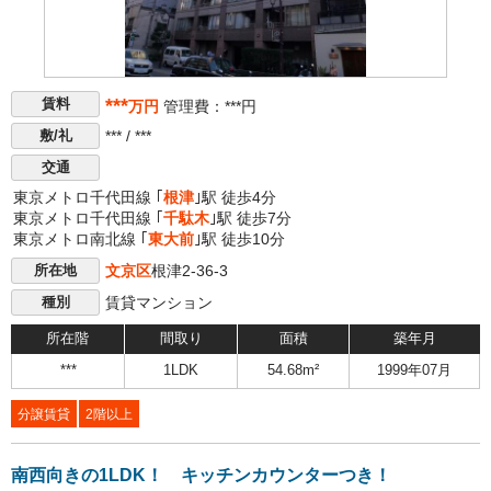
***
賃料
万円
管理費：***円
*** / ***
敷/礼
交通
東京メトロ千代田線 ｢
根津
｣駅 徒歩4分
東京メトロ千代田線 ｢
千駄木
｣駅 徒歩7分
東京メトロ南北線 ｢
東大前
｣駅 徒歩10分
文京区
根津2-36-3
所在地
賃貸マンション
種別
所在階
間取り
面積
築年月
***
1LDK
54.68m²
1999年07月
分譲賃貸
2階以上
南西向きの1LDK！ キッチンカウンターつき！