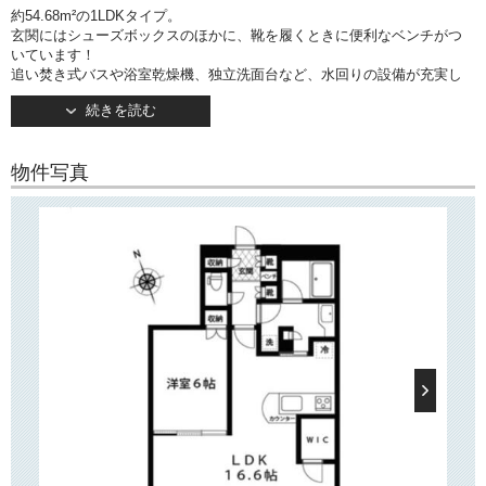
約54.68m²の1LDKタイプ。
玄関にはシューズボックスのほかに、靴を履くときに便利なベンチがつ
いています！
追い焚き式バスや浴室乾燥機、独立洗面台など、水回りの設備が充実し
ています。
続きを読む
キッチンは3口ガスコンロ・グリルつき。
調理や配膳に便利なカウンターつきです！
また、リビング部分にはWICがございます。
物件写真
約6.0帖の洋室は柱やクローゼットなどの出っ張りがなく、家具の配置が
しやすい形です。
○建物情報○
文京区根津2丁目の分譲賃貸マンション「根津シティタワー」。
東京メトロ千代田線「根津」駅徒歩4分！
そのほか「千駄木」駅・「東大前」駅などもご利用いただけます。
1999年7月竣工・地上14階建て。
TVモニターつきオートロック・宅配ボックス完備で安心してお住まいい
ただけます！
○周辺環境○
「根津シティタワー」は大通りに面して建っており、近隣には「根津神
社」や「日本医大付属病院」、区立小中学校や「東京大学（弥生キャン
パス）」などがございます。
近隣にはドラッグストア、コンビニなどがございますので、日々のお買