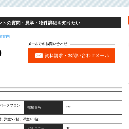
ントの質問・見学・物件詳細を知りたい
舗案内
0
パークフロン
部屋番号
***
帖 , 洋室5.7帖、洋室4.5帖）
バルコニー
北