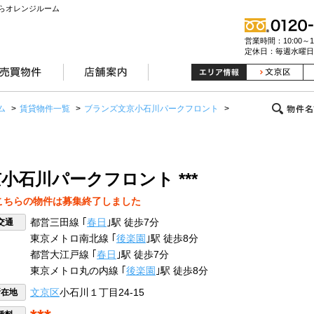
らオレンジルーム
営業時間：10:00～19
定休日：毎週水曜日
ム
>
賃貸物件一覧
>
ブランズ文京小石川パークフロント
>
小石川パークフロント ***
こちらの物件は募集終了しました
交通
都営三田線 ｢
春日
｣駅 徒歩7分
東京メトロ南北線 ｢
後楽園
｣駅 徒歩8分
都営大江戸線 ｢
春日
｣駅 徒歩7分
東京メトロ丸の内線 ｢
後楽園
｣駅 徒歩8分
所在地
文京区
小石川１丁目24-15