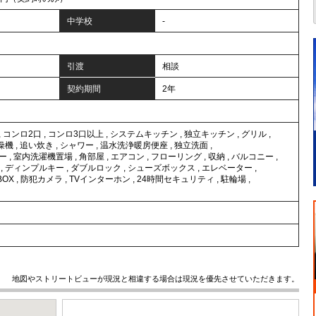
中学校
-
引渡
相談
契約期間
2年
,
コンロ2口
,
コンロ3口以上
,
システムキッチン
,
独立キッチン
,
グリル
,
燥機
,
追い炊き
,
シャワー
,
温水洗浄暖房便座
,
独立洗面
,
ー
,
室内洗濯機置場
,
角部屋
,
エアコン
,
フローリング
,
収納
,
バルコニー
,
,
ディンプルキー
,
ダブルロック
,
シューズボックス
,
エレベーター
,
BOX
,
防犯カメラ
,
TVインターホン
,
24時間セキュリティ
,
駐輪場
,
地図やストリートビューが現況と相違する場合は現況を優先させていただきます。