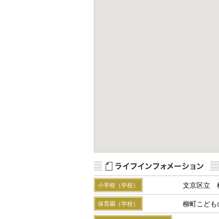
Map Data
Terms
R
文京区立 
小学校（学校）
柳町こども
保育園（学校）