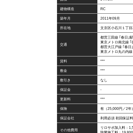
建物構造
RC
築年月
2011年09月
所在地
文京区小石川１丁目24
都営三田線 ｢春日｣駅
東京メトロ南北線 ｢
交通
都営大江戸線 ｢春日｣
東京メトロ丸の内線 
賃料
***
敷金
***
敷引き
なし
保証金
-
更新料
***
保険
有（25,000円／2年
保証会社
利用必須 初回保証
リロサポ加入料：1,5
その他費用
除菌施工料：19,8