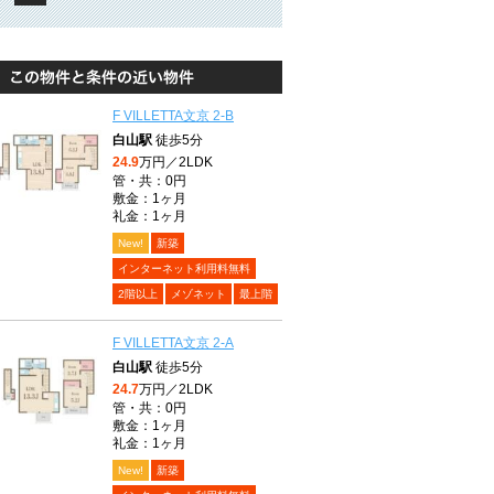
F VILLETTA文京 2-B
白山駅
徒歩5分
24.9
万円／2LDK
管・共：0円
敷金：1ヶ月
礼金：1ヶ月
New!
新築
インターネット利用料無料
2階以上
メゾネット
最上階
F VILLETTA文京 2-A
白山駅
徒歩5分
24.7
万円／2LDK
管・共：0円
敷金：1ヶ月
礼金：1ヶ月
New!
新築