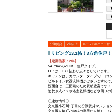
分譲賃貸
2階以上
ルーフバルコニー付
リビング13.1帖！3方角住戸！
【定期借家：2年】
54.79m²の2LDK・住戸タイプ。
LDKは、13.1帖あり広々としています。
キッチンは、カウンタータイプで3口コ
ビルトイン食器洗浄機がございますので
洗面台は、三面鏡のため収納豊富です！
追焚き式バスや浴室乾燥機など水回りの
〇建物情報〇
文京区小石川1丁目の分譲賃貸マンショ
文京区立柳町小学校の裏手に立地し、パ