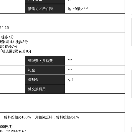
階建て／所在階
地上9階／***
-15
 徒歩7分
後楽園｣駅 徒歩8分
駅 徒歩7分
｢後楽園｣駅 徒歩8分
管理費・共益費
***
礼金
***
償却金
なし
鍵交換費用
-
）
料：賃料総額の100％ 月額保証料：賃料総額の1％
00円/月
00円（契約時のみ）