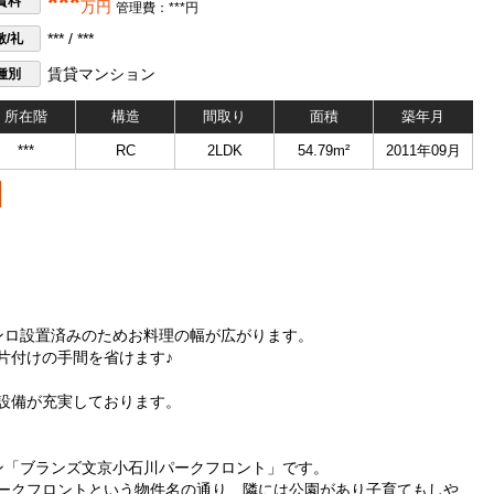
***
賃料
万円
管理費：***円
敷/礼
*** / ***
種別
賃貸マンション
所在階
構造
間取り
面積
築年月
***
RC
2LDK
54.79m²
2011年09月
ンロ設置済みのためお料理の幅が広がります。
片付けの手間を省けます♪
設備が充実しております。
ン「ブランズ文京小石川パークフロント」です。
ークフロントという物件名の通り、隣には公園があり子育てもしや