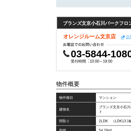
ブランズ文京小石川パークフロ
オレンジルーム文京店
店
03-5844-108
受付時間︓10:00～19:00
物件概要
物件種目
マンション
ブランズ文京小石川
建物名
ト
間取り
2LDK （LDK13.1
面積
54.79m²