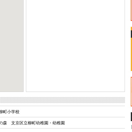
eport a problem
柳町小学校
の森 文京区立柳町幼稚園・幼稚園