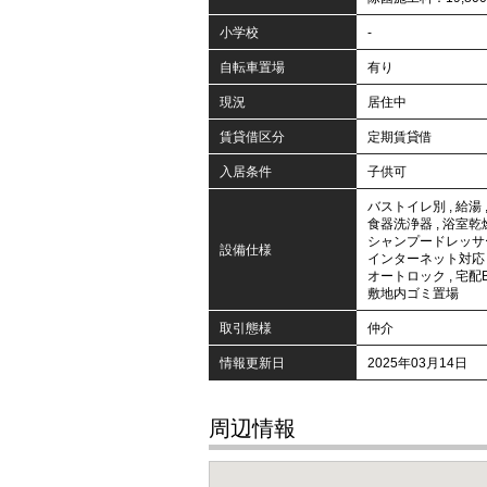
小学校
-
自転車置場
有り
現況
居住中
賃貸借区分
定期賃貸借
入居条件
子供可
バストイレ別
,
給湯
食器洗浄器
,
浴室乾
シャンプードレッサ
設備仕様
インターネット対応
オートロック
,
宅配
敷地内ゴミ置場
取引態様
仲介
情報更新日
2025年03月14日
周辺情報