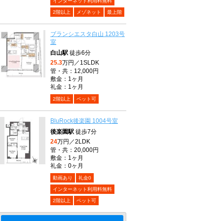
インターネット利用料無料
2階以上
メゾネット
最上階
ブランシエスタ白山 1203号
室
白山駅
徒歩6分
25.3
万円／1SLDK
管・共：12,000円
敷金：1ヶ月
礼金：1ヶ月
2階以上
ペット可
BluRock後楽園 1004号室
後楽園駅
徒歩7分
24
万円／2LDK
管・共：20,000円
敷金：1ヶ月
礼金：0ヶ月
動画あり
礼金0
インターネット利用料無料
2階以上
ペット可