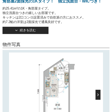
角部屋2面採光の1Kタイプ！ 独立洗面台・WICつき！
約25.41m²の1K・角部屋タイプ。
独立洗面台つきの嬉しいお部屋です。
キッチンは2口コンロ設置済みで自炊派の方におススメ。
約7.2帖の洋室は2面採光で通風良好です。
ウォークインクローゼットがございますので、お洋服が多い方でも安心
続きを読む
です。
こちらは
（小型犬または猫どちらか1匹・礼金1ヶ月増）のお部
ペット可
物件写真
屋です！
○建物情報○
文京区本郷１丁目の賃貸マンション「リヴシティ本郷」。
都営三田線「水道橋」駅徒歩4分！
そのほか「本郷三丁目」駅や「後楽園」駅もご利用いただけます。
6路線利用可能で都内各所へ好アクセス！
2014年4月竣工・地上9階建て。
オートロック・防犯カメラ完備で安心してお住まいいただけます。
また、荷物の受け取りに便利な宅配ボックスやごみ置き場もございま
す。
敷地内駐輪場やバイク置き場、駐車場もございます。（要空き確認）
○周辺環境
○