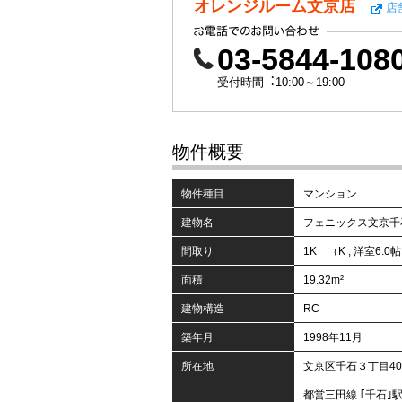
オレンジルーム文京店
店
03-5844-108
受付時間︓10:00～19:00
物件概要
物件種目
マンション
建物名
フェニックス文京千
間取り
1K （K , 洋室6.0
面積
19.32m²
建物構造
RC
築年月
1998年11月
所在地
文京区千石３丁目40
都営三田線 ｢千石｣駅