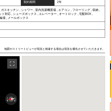
契約期間
2年
,
ガスキッチン
,
シャワー
,
室内洗濯機置場
,
エアコン
,
フローリング
,
収納
,
ット対応
,
シューズボックス
,
エレベーター
,
オートロック
,
宅配BOX
,
輪場
,
メールボックス
地図やストリートビューが現況と相違する場合は現況を優先させていただきます。