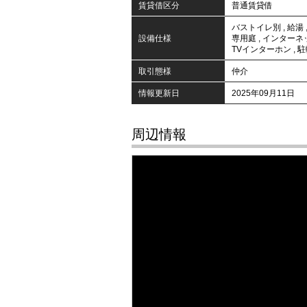
賃貸借区分
普通賃貸借
バストイレ別
,
給湯
設備仕様
専用庭
,
インターネ
TVインターホン
,
駐
取引態様
仲介
情報更新日
2025年09月11日
周辺情報