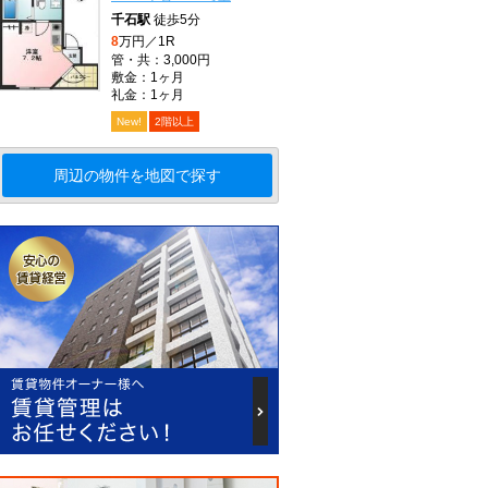
千石駅
徒歩5分
8
万円／1R
管・共：3,000円
敷金：1ヶ月
礼金：1ヶ月
New!
2階以上
周辺の物件を地図で探す