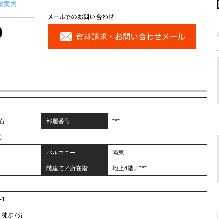
舗案内
0
石
部屋番号
***
帖）
バルコニー
南東
階建て／所在階
地上4階／***
-1
 徒歩7分