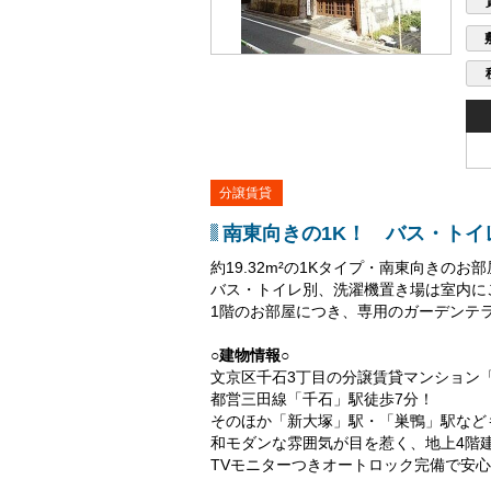
分譲賃貸
南東向きの1K！ バス・トイ
約19.32m²の1Kタイプ・南東向きのお
バス・トイレ別、洗濯機置き場は室内に
1階のお部屋につき、専用のガーデンテ
○建物情報○
文京区千石3丁目の分譲賃貸マンション
都営三田線「千石」駅徒歩7分！
そのほか「新大塚」駅・「巣鴨」駅など
和モダンな雰囲気が目を惹く、地上4階
TVモニターつきオートロック完備で安