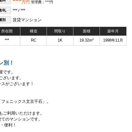
***
賃料
万円
管理費：***円
敷/礼
*** / ***
種別
賃貸マンション
所在階
構造
間取り
面積
築年月
***
RC
1K
19.32m²
1998年11月
レ別！
部屋です。
ございます。
ラスがございます！
「フェニックス文京千石」。
もご利用いただけます。
建てのマンションです。
心・便利！