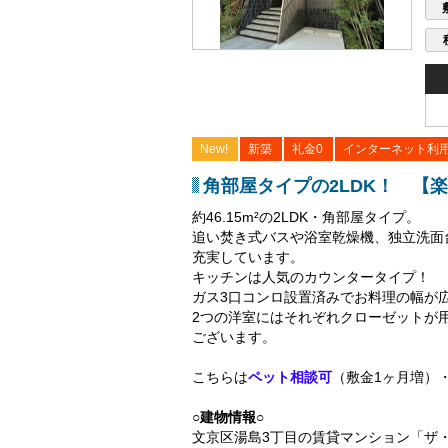
New!
新築
礼金0
インターネット利
角部屋タイプの2LDK！ 【
約46.15m²の2LDK・角部屋タイプ。
追い焚き式バスや浴室乾燥機、独立洗面
充実しています。
キッチンは人気のカウンタータイプ！
ガス3口コンロ設置済みでお料理の幅が広
2つの洋室にはそれぞれクローゼットが用
ございます。
こちらは
ペット相談可
（敷金1ヶ月増）
○建物情報○
文京区湯島3丁目の賃貸マンション「ザ