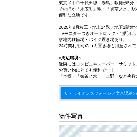
東京メトロ千代田線「湯島」駅徒歩5分
そのほか「末広町」駅・「御茶ノ水」駅
便利な立地です。
2025年9月竣工・地上14階／地下1階建
TVモニターつきオートロック・宅配ボ
敷地内駐輪場・バイク置き場あり。
24時間利用可のゴミ置き場も用意され
○周辺環境○
近隣にはコンビニやスーパー「サミット
お買い物にとても便利です！
「本郷」「御茶ノ水」「上野」など複数
ザ・ライオンズフォーシア文京湯島の
物件写真