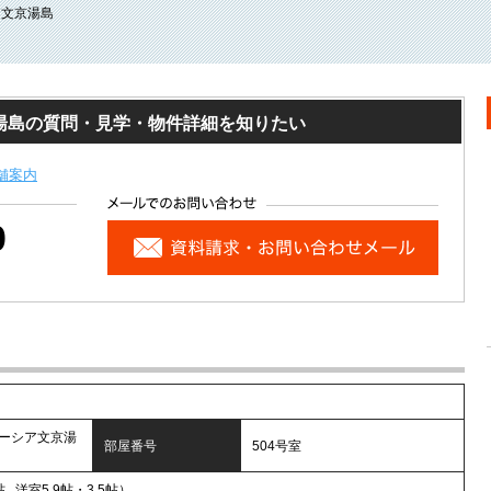
ア文京湯島
湯島の質問・見学・物件詳細を知りたい
舗案内
0
ーシア文京湯
部屋番号
504号室
帖 , 洋室5.9帖・3.5帖）