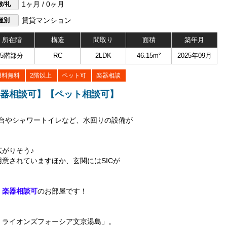
敷/礼
1ヶ月 / 0ヶ月
種別
賃貸マンション
所在階
構造
間取り
面積
築年月
5階部分
RC
2LDK
46.15m²
2025年09月
用料無料
2階以上
ペット可
楽器相談
楽器相談可】【ペット相談可】
台やシャワートイレなど、水回りの設備が
がりそう♪
意されていますほか、玄関にはSICが
・
楽器相談可
のお部屋です！
・ライオンズフォーシア文京湯島」。