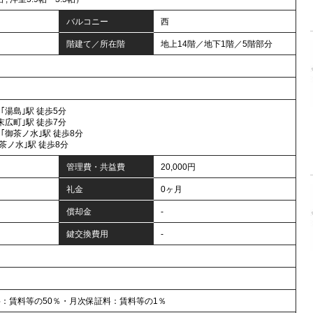
バルコニー
西
階建て／所在階
地上14階／地下1階／5階部分
｢湯島｣駅 徒歩5分
末広町｣駅 徒歩7分
｢御茶ノ水｣駅 徒歩8分
茶ノ水｣駅 徒歩8分
管理費・共益費
20,000円
礼金
0ヶ月
償却金
-
鍵交換費用
-
料：賃料等の50％・月次保証料：賃料等の1％