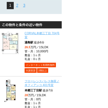
1
2
3
CORVAL本郷三丁目 704号
室
湯島駅
徒歩6分
26.5
万円／1SLDK
管・共：10,000円
敷金：1ヶ月
礼金：0ヶ月
インターネット利用料無料
分譲賃貸
2階以上
フローレンスパレス御茶ノ
水フィアンコ 401号室
本郷三丁目駅
徒歩7分
28
万円／1SLDK
管・共：0円
敷金：1ヶ月
礼金：1ヶ月