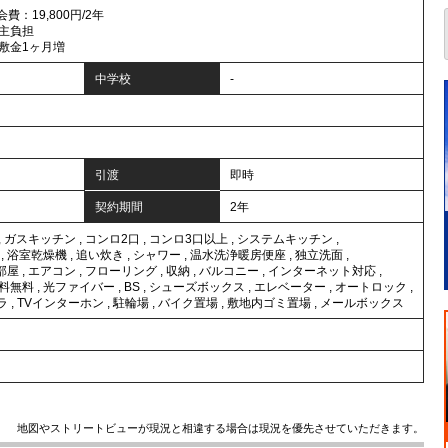
費：19,800円/2年
主負担
敷金1ヶ月増
中学校
-
引渡
即時
契約期間
2年
,
ガスキッチン
,
コンロ2口
,
コンロ3口以上
,
システムキッチン
,
,
浴室乾燥機
,
追い炊き
,
シャワー
,
温水洗浄暖房便座
,
独立洗面
,
部屋
,
エアコン
,
フローリング
,
収納
,
バルコニー
,
インターネット対応
,
料無料
,
光ファイバー
,
BS
,
シューズボックス
,
エレベーター
,
オートロック
,
ラ
,
TVインターホン
,
駐輪場
,
バイク置場
,
敷地内ゴミ置場
,
メールボックス
地図やストリートビューが現況と相違する場合は現況を優先させていただきます。