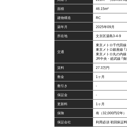
面積
46.15m²
建物構造
RC
築年月
2025年09月
所在地
文京区湯島3-4-9
東京メトロ千代田線 
東京メトロ銀座線 ｢
交通
東京メトロ丸の内線 
JR中央・総武線 ｢御
賃料
27.3万円
敷金
1ヶ月
敷引き
-
保証金
-
更新料
1ヶ月
保険
有（32,000円/2年）
保証会社
利用必須 初回保証