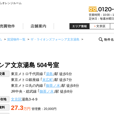
らオレンジルーム
営業時間：10:00～19
定休日：毎週水曜日
ム
>
賃貸物件一覧
>
ザ・ライオンズフォーシア文京湯島
>
ア文京湯島 504号室
交通
東京メトロ千代田線 ｢
湯島
｣駅 徒歩5分
東京メトロ銀座線 ｢
末広町
｣駅 徒歩7分
東京メトロ丸の内線 ｢
御茶ノ水
｣駅 徒歩8分
JR中央・総武線 ｢
御茶ノ水
｣駅 徒歩8分
所在地
文京区
湯島3-4-9
27.3
賃料
万円
管理費：20,000円