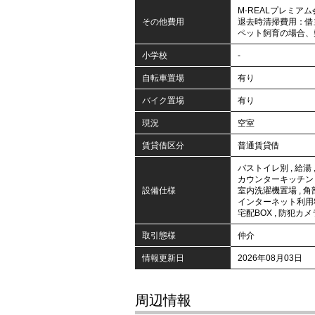
M-REALプレミアム会
その他費用
退去時清掃費用：借
ペット飼育の場合、
小学校
-
自転車置場
有り
バイク置場
有り
現況
空室
賃貸借区分
普通賃貸借
バストイレ別
,
給湯
カウンターキッチン
設備仕様
室内洗濯機置場
,
角
インターネット利用
宅配BOX
,
防犯カメ
取引態様
仲介
情報更新日
2026年08月03日
周辺情報