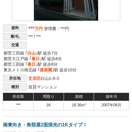
***
賃料
万円
管理費：***円
*** / ***
敷/礼
交通
都営三田線 ｢
白山
｣駅 徒歩7分
都営大江戸線 ｢
春日
｣駅 徒歩8分
都営三田線 ｢
春日
｣駅 徒歩8分
東京メトロ南北線 ｢
後楽園
｣駅 徒歩10分
文京区
白山1-8-3
所在地
賃貸マンション
種別
所在階
間取り
面積
築年月
***
1K
18.36m²
2007年06月
南東向き・角部屋2面採光の1Kタイプ！