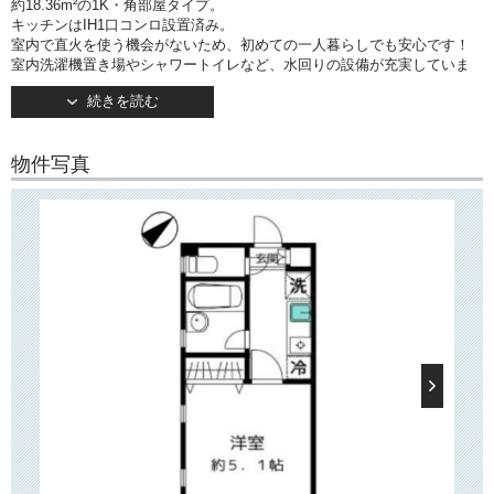
約18.36m²の1K・角部屋タイプ。
キッチンはIH1口コンロ設置済み。
室内で直火を使う機会がないため、初めての一人暮らしでも安心です！
室内洗濯機置き場やシャワートイレなど、水回りの設備が充実していま
す。
続きを読む
バルコニーは南東向きです。
○建物情報○
物件写真
文京区白山1丁目の賃貸マンション「プライマル白山」。
都営三田線「白山」駅徒歩7分。
そのほか「春日」駅・「後楽園」駅もご利用いただけます。
2007年6月竣工・地上4階建て。
TVモニターつきオートロック・宅配ボックス・防犯カメラ完備で安心し
てお住まいいただけます！
○周辺環境○
近隣には郵便局やスーパー「まいばすけっと」がございますほか、徒歩
10分圏内にホームセンター・
ドラッグストア・100円ショップ・商店街・スーパーなどが揃っており、
日々のお買い物にとても
便利です。