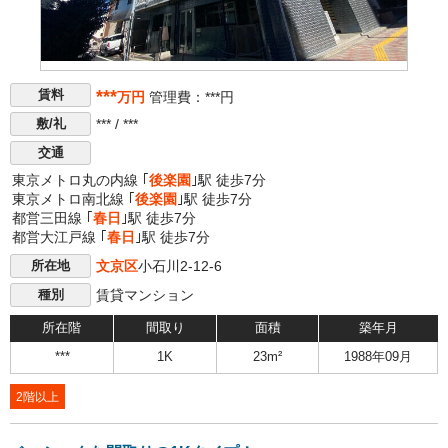
***
賃料
万円
管理費：***円
*** / ***
敷/礼
交通
東京メトロ丸の内線 ｢
後楽園
｣駅 徒歩7分
東京メトロ南北線 ｢
後楽園
｣駅 徒歩7分
都営三田線 ｢
春日
｣駅 徒歩7分
都営大江戸線 ｢
春日
｣駅 徒歩7分
文京区
小石川2-12-6
所在地
賃貸マンション
種別
所在階
間取り
面積
築年月
***
1K
23m²
1988年09月
2階以上