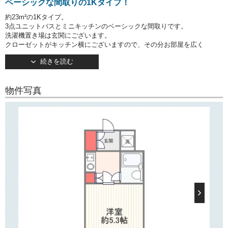
ベーシックな間取りの1Kタイプ！
約23m²の1Kタイプ。
3点ユニットバスとミニキッチンのベーシックな間取りです。
洗濯機置き場は玄関にございます。
クローゼットがキッチン横にございますので、その分お部屋を広く
お使いいただけます。
続きを読む
○建物情報○
文京区小石川2丁目の賃貸マンション「メゾンコモド小石川」。
物件写真
東京メトロ丸ノ内線・南北線「後楽園」駅・都営三田線・大江戸線「春
日」駅
徒歩7分！
4路線利用可で、通勤・通学にとても便利な立地です。
1988年9月竣工・地上8階建て。
敷地内駐輪場がございますので、自転車通勤・通学をお考えの方にも
おススメです。
○周辺環境○
近隣には「富坂警察署」や区立「礫川小学校」がございます。
徒歩10分圏内にコンビニ・スーパー「まいばすけっと」がございますの
で、
日々のお買い物に便利です。
「中央大学」後楽園キャンパス徒歩圏！