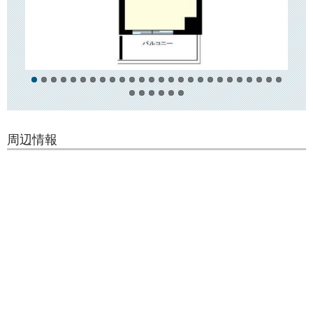
明るい大通りを通って帰宅出来ますので、女性の方にもお勧めです。
○周辺環境○
近所には「マルエツプチ」や「コモディイイダ」といったスーパーがあ
り、江戸川橋駅
周辺には商店街もございますので毎日のお買い物にも便利です。
周辺情報