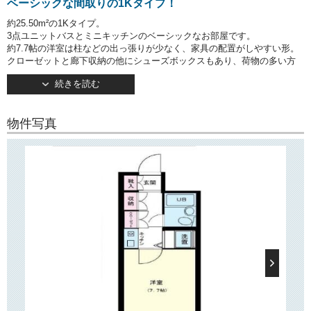
ベーシックな間取りの1Kタイプ！
約25.50m²の1Kタイプ。
3点ユニットバスとミニキッチンのベーシックなお部屋です。
約7.7帖の洋室は柱などの出っ張りが少なく、家具の配置がしやすい形。
クローゼットと廊下収納の他にシューズボックスもあり、荷物の多い方
にも安心です★
続きを読む
○建物情報○
文京区水道2丁目の分譲賃貸マンション「ビクセル文京」。
物件写真
東京メトロ有楽町線「江戸川橋駅」から徒歩2分、人気の神楽坂までも徒
歩圏。
多くの路線への乗り換えが可能な「飯田橋駅」まで1駅というアクセスの
良さは
通勤通学には非常に便利ですね。
1990年築、耐震性に優れた鉄骨鉄筋コンクリート造の8階建てマンション
です。
管理体制も充実しており、清潔感と安心感があります。
敷地内駐輪場がございますので、自転車をご利用の方でも安心！
バイク置き場・駐車場もございます（※要空き確認）
大通りから1本入った裏道に位置しておりますので、騒音も気にならず穏
やかな住環境です。
共有部にはオートロックがございます。