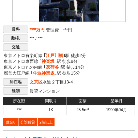
***
賃料
万円
管理費：***円
*** / ***
敷/礼
交通
東京メトロ有楽町線 ｢
江戸川橋
｣駅 徒歩2分
東京メトロ東西線 ｢
神楽坂
｣駅 徒歩9分
東京メトロ丸の内線 ｢
茗荷谷
｣駅 徒歩14分
都営大江戸線 ｢
牛込神楽坂
｣駅 徒歩15分
文京区
水道２丁目13-4
所在地
賃貸マンション
種別
所在階
間取り
面積
築年月
***
1K
25.5m²
1990年04月
敷金0
分譲賃貸
2階以上