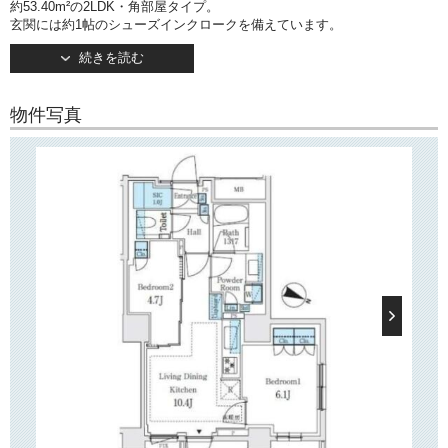
約53.40m²の2LDK・角部屋タイプ。
玄関には約1帖のシューズインクロークを備えています。
追い焚き式バスや浴室乾燥機、独立洗面台やシャワートイレなど、水回
続きを読む
り充実！
キッチンには3口ガスコンロに加え、食洗器やディスポーザーを備えてお
り、
物件写真
とても便利です！
約10.4帖のLDKには床暖房が設置されており、冬場も快適にお過ごしいた
だけます。
約6.1帖の主寝室は2面採光で通風良好です！
○建物情報○
文京区向丘1丁目の新築分譲賃貸マンション「パークホームズ文京白山ヒ
ルテラス」。
都営三田線「白山」駅から徒歩2分！
そのほか、東京メトロ南北線「本駒込」駅徒歩4分で利用可能です。
2025年9月竣工・地上10階建て。
オートロック・宅配ボックス・モニター付きインターホン完備！
全部屋ディスポーザーも付いています♩
〇
周辺環境
〇
「パークホームズ文京白山ヒルテラス」の近隣には、スーパー「コー
プ」・「三徳」や
複数のドラッグストア、コンビニエンスストアがございます。