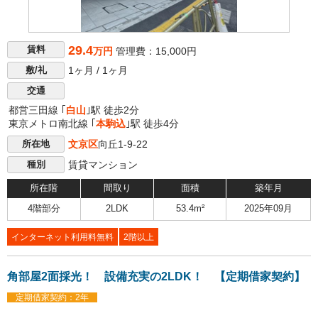
29.4
賃料
万円
管理費：15,000円
1ヶ月 / 1ヶ月
敷/礼
交通
都営三田線 ｢
白山
｣駅 徒歩2分
東京メトロ南北線 ｢
本駒込
｣駅 徒歩4分
文京区
向丘1-9-22
所在地
賃貸マンション
種別
所在階
間取り
面積
築年月
4階部分
2LDK
53.4m²
2025年09月
インターネット利用料無料
2階以上
角部屋2面採光！ 設備充実の2LDK！ 【定期借家契約】
定期借家契約：2年