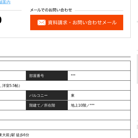
舗案内
0
部屋番号
***
 , 洋室5.5帖）
バルコニー
東
階建て／所在階
地上10階／***
東大前｣駅 徒歩6分