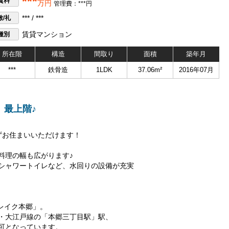
***
賃料
万円
管理費：***円
敷/礼
*** / ***
種別
賃貸マンション
所在階
構造
間取り
面積
築年月
***
鉄骨造
1LDK
37.06m²
2016年07月
 最上階♪
ずお住まいいただけます！
料理の幅も広がります♪
シャワートイレなど、水回りの設備が充実
ンレイク本郷」。
・大江戸線の「本郷三丁目駅」駅、
可となっています。