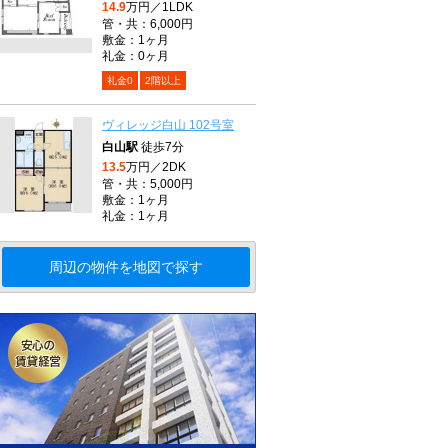
14.9
万円／1LDK
管・共：6,000円
敷金：1ヶ月
礼金：0ヶ月
礼金0
2階以上
ヴィレッジ白山 102号室
白山駅
徒歩7分
13.5
万円／2DK
管・共：5,000円
敷金：1ヶ月
礼金：1ヶ月
周辺の物件を地図で探す