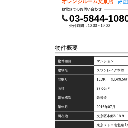
オレンジルーム文京店
店
03-5844-108
受付時間︓10:00～19:00
物件概要
物件種目
マンション
建物名
スワンレイク本郷
間取り
1LDK （LDK9.5帖
面積
37.06m²
建物構造
鉄骨造
築年月
2016年07月
所在地
文京区本郷6-18-9
東京メトロ南北線 ｢