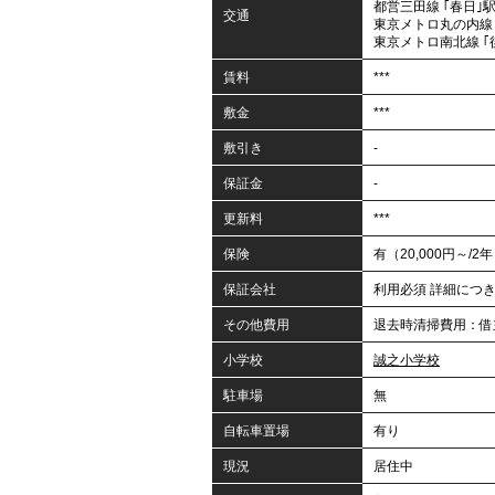
都営三田線 ｢春日｣駅
交通
東京メトロ丸の内線 
東京メトロ南北線 ｢
賃料
***
敷金
***
敷引き
-
保証金
-
更新料
***
保険
有（20,000円～/2
保証会社
利用必須 詳細につ
その他費用
退去時清掃費用：借
小学校
誠之小学校
駐車場
無
自転車置場
有り
現況
居住中