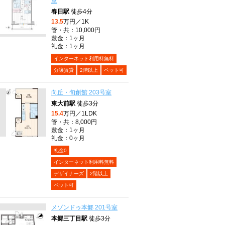
室
春日駅
徒歩4分
13.5
万円／1K
管・共：10,000円
敷金：1ヶ月
礼金：1ヶ月
インターネット利用料無料
分譲賃貸
2階以上
ペット可
向丘・旬創館 203号室
東大前駅
徒歩3分
15.4
万円／1LDK
管・共：8,000円
敷金：1ヶ月
礼金：0ヶ月
礼金0
インターネット利用料無料
デザイナーズ
2階以上
ペット可
メゾンドゥ本郷 201号室
本郷三丁目駅
徒歩3分