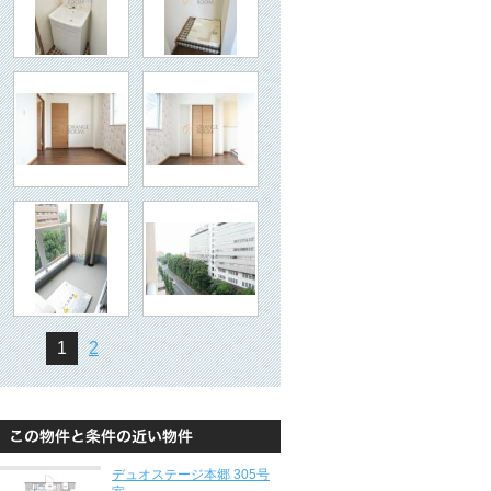
1
2
デュオステージ本郷 305号