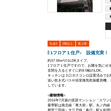
礼金0
2階以上
最上階
1フロア１住戸♪ 設備充実！
約37.06m²の1LDKタイプ。
1フロア１住戸ですので、お隣を気にせ
玄関を入るとすぐに約9.5帖のLDK。
キッチンは３口ガスコンロ設置済みでお
追い炊き式バスや浴室換気乾燥暖房機、
しています。
○建物情報○
2016年7月築の賃貸マンション「スワ
最寄駅は南北線「東大前」駅。丸ノ内線
都営三田線・大江戸線「春日」駅も利用