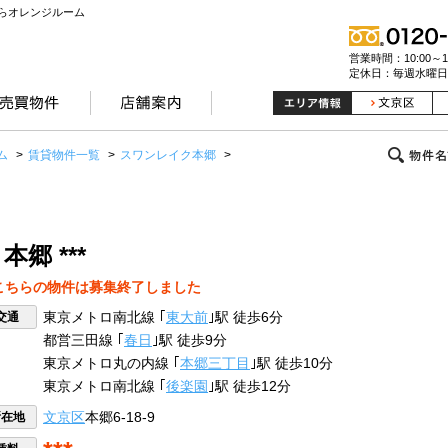
らオレンジルーム
営業時間：10:00～19
定休日：毎週水曜日
ム
>
賃貸物件一覧
>
スワンレイク本郷
>
郷 ***
こちらの物件は募集終了しました
交通
東京メトロ南北線 ｢
東大前
｣駅 徒歩6分
都営三田線 ｢
春日
｣駅 徒歩9分
東京メトロ丸の内線 ｢
本郷三丁目
｣駅 徒歩10分
東京メトロ南北線 ｢
後楽園
｣駅 徒歩12分
所在地
文京区
本郷6-18-9