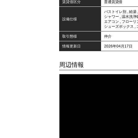
賃貸借区分
普通賃貸借
バストイレ別
,
給湯
シャワー
,
温水洗浄
設備仕様
エアコン
,
フローリ
シューズボックス
,
取引態様
仲介
情報更新日
2026年04月17日
周辺情報