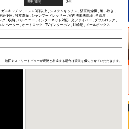
契約期間
2年
,
ガスキッチン
,
コンロ3口以上
,
システムキッチン
,
浴室乾燥機
,
追い炊き
,
暖房便座
,
独立洗面
,
シャンプードレッサー
,
室内洗濯機置場
,
角部屋
,
ング
,
収納
,
バルコニー
,
インターネット対応
,
光ファイバー
,
ダブルロック
,
エレベーター
,
オートロック
,
TVインターホン
,
駐輪場
,
メールボックス
地図やストリートビューが現況と相違する場合は現況を優先させていただきます。