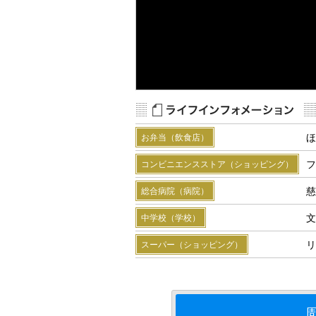
Map Data
Terms
R
ほ
お弁当（飲食店）
フ
コンビニエンスストア（ショッピング）
慈
総合病院（病院）
文
中学校（学校）
リ
スーパー（ショッピング）