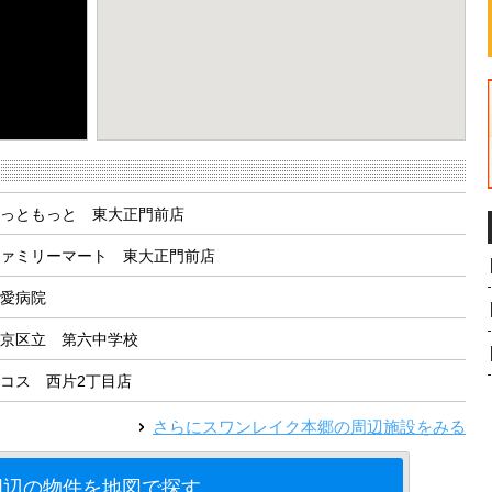
eport a problem
っともっと 東大正門前店
ァミリーマート 東大正門前店
愛病院
京区立 第六中学校
コス 西片2丁目店
さらに
スワンレイク本郷
の周辺施設をみる
周辺の物件を地図で探す