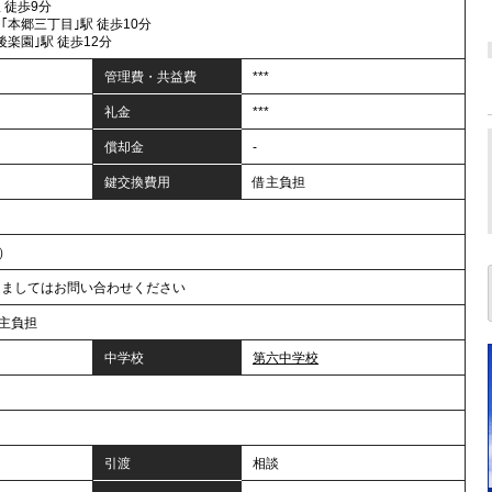
 徒歩9分
｢本郷三丁目｣駅 徒歩10分
後楽園｣駅 徒歩12分
管理費・共益費
***
礼金
***
償却金
-
鍵交換費用
借主負担
年）
きましてはお問い合わせください
主負担
中学校
第六中学校
引渡
相談