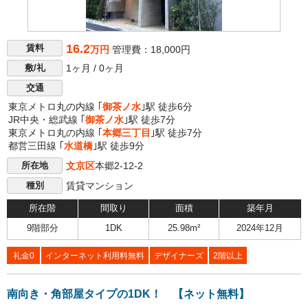
16.2
賃料
万円
管理費：18,000円
1ヶ月 / 0ヶ月
敷/礼
交通
東京メトロ丸の内線 ｢
御茶ノ水
｣駅 徒歩6分
JR中央・総武線 ｢
御茶ノ水
｣駅 徒歩7分
東京メトロ丸の内線 ｢
本郷三丁目
｣駅 徒歩7分
都営三田線 ｢
水道橋
｣駅 徒歩9分
文京区
本郷2-12-2
所在地
賃貸マンション
種別
所在階
間取り
面積
築年月
9階部分
1DK
25.98m²
2024年12月
礼金0
インターネット利用料無料
デザイナーズ
2階以上
南向き・角部屋タイプの1DK！ 【ネット無料】