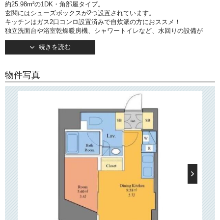
約25.98m²の1DK・角部屋タイプ。
玄関にはシューズボックスが2つ設置されています。
キッチンはガス2口コンロ設置済みで自炊派の方におススメ！
独立洗面台や浴室乾燥暖房機、シャワートイレなど、水回りの設備が
充実しています。
続きを読む
バルコニーは南向きです。
で月々の経費を節約可能！
インターネット無料
物件写真
○建物情報○
文京区本郷2丁目の賃貸マンション「アレージュマン本郷2丁目」。
東京メトロ丸の内線「御茶ノ水」駅徒歩6分！
そのほか「本郷三丁目」駅・「水道橋」駅もご利用いただけます。
2024年12月竣工・地上11階建てのデザイナーズマンションです。
TVモニターつきオートロック・防犯カメラ・宅配ボックス完備で
安心してお住まいいただけます！
敷地内駐輪場・バイク置き場あり！
○周辺環境○
「アレージュマン本郷2丁目」は大通りから奥に入った住宅街に位置し、
近隣には「区立本郷給水所公苑」や「水道歴史館」などがございます。
少し歩けば「御茶ノ水」エリア！
「順天堂医院」「東京科学大病院」徒歩圏です！