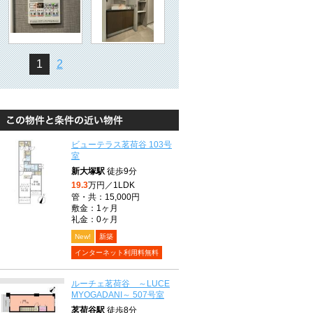
1
2
ビューテラス茗荷谷 103号
室
新大塚駅
徒歩9分
19.3
万円／1LDK
管・共：15,000円
敷金：1ヶ月
礼金：0ヶ月
New!
新築
インターネット利用料無料
ルーチェ茗荷谷 ～LUCE
MYOGADANI～ 507号室
茗荷谷駅
徒歩8分