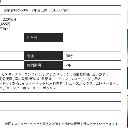
年）
：月額賃料の50％・2年目以降：10,000円/年
220円/月
455円
主負担
中学校
-
引渡
即時
契約期間
2年
,
ガスキッチン
,
コンロ2口
,
システムキッチン
,
浴室乾燥機
,
追い炊き
,
暖房便座
,
室内洗濯機置場
,
角部屋
,
エアコン
,
フローリング
,
収納
,
ーネット対応
,
インターネット利用料無料
,
シューズボックス
,
エレベーター
,
ラ
,
TVインターホン
,
メールボックス
地図やストリートビューが現況と相違する場合は現況を優先させていただきます。