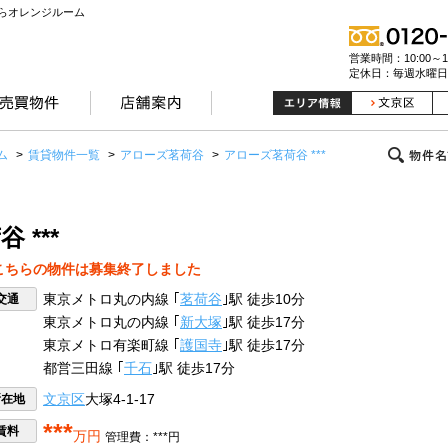
らオレンジルーム
営業時間：10:00～19
定休日：毎週水曜日
ム
>
賃貸物件一覧
>
アローズ茗荷谷
>
アローズ茗荷谷 ***
 ***
こちらの物件は募集終了しました
交通
東京メトロ丸の内線 ｢
茗荷谷
｣駅 徒歩10分
東京メトロ丸の内線 ｢
新大塚
｣駅 徒歩17分
東京メトロ有楽町線 ｢
護国寺
｣駅 徒歩17分
都営三田線 ｢
千石
｣駅 徒歩17分
所在地
文京区
大塚4-1-17
***
賃料
万円
管理費：***円