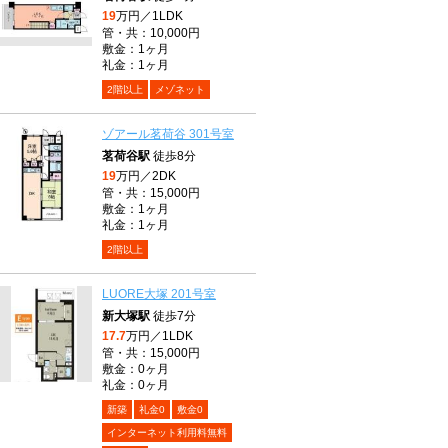
19
万円／1LDK
管・共：10,000円
敷金：1ヶ月
礼金：1ヶ月
2階以上
メゾネット
ゾアール茗荷谷 301号室
茗荷谷駅
徒歩8分
19
万円／2DK
管・共：15,000円
敷金：1ヶ月
礼金：1ヶ月
2階以上
LUORE大塚 201号室
新大塚駅
徒歩7分
17.7
万円／1LDK
管・共：15,000円
敷金：0ヶ月
礼金：0ヶ月
新築
礼金0
敷金0
インターネット利用料無料