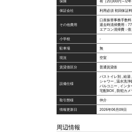
保険
有（20,000円～/2
保証会社
利用必須 初回保証料
口座振替事務手数料：
その他費用
退去時清掃費用：77,
エアコン清掃費：借
小学校
-
駐車場
無
現況
空室
賃貸借区分
普通賃貸借
バストイレ別
,
給湯
シャワー
,
温水洗浄
設備仕様
バルコニー
,
インタ
宅配BOX
,
防犯カメ
取引態様
仲介
情報更新日
2026年06月09日
周辺情報