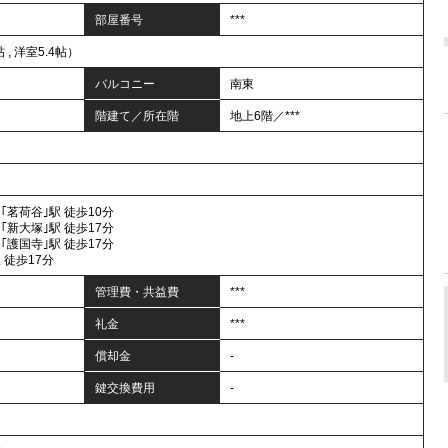
部屋番号
***
帖 , 洋室5.4帖）
バルコニー
南東
階建て／所在階
地上6階／***
｢茗荷谷｣駅 徒歩10分
｢新大塚｣駅 徒歩17分
｢護国寺｣駅 徒歩17分
 徒歩17分
管理費・共益費
***
礼金
***
償却金
-
鍵交換費用
-