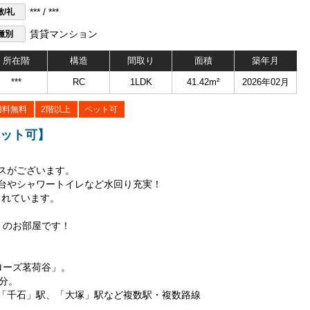
敷/礼
*** / ***
種別
賃貸マンション
所在階
構造
間取り
面積
築年月
***
RC
1LDK
41.42m²
2026年02月
用料無料
2階以上
ペット可
ペット可】
スがございます。
台やシャワートイレなど水回り充実！
されています。
）のお部屋です！
ローズ茗荷谷」。
分。
「千石」駅、「大塚」駅など複数駅・複数路線
。