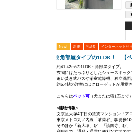
New!
新築
礼金0
インターネット利
角部屋タイプの1LDK！ 【
約41.42m²の1LDK・角部屋タイプ。
玄関にはたっぷりとしたシューズボック
追い焚き式バスや浴室乾燥機、独立洗面
約5.4帖の洋室にはクローゼットが用意
こちらは
ペット可
（犬または猫1匹まで
○建物情報○
文京区大塚4丁目の賃貸マンション「ア
東京メトロ丸ノ内線「茗荷谷」駅徒歩10
そのほか「新大塚」駅、「護国寺」駅、
利用可で、通勤・通学に便利な立地です