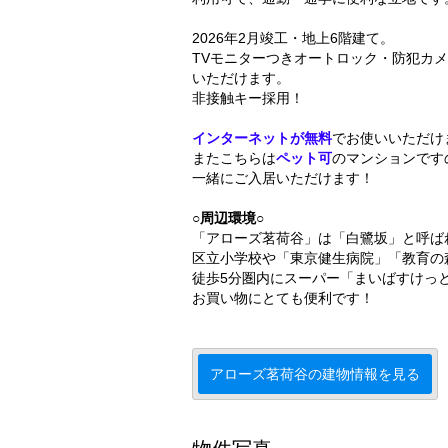
2026年2月竣工・地上6階建て。
TVモニターつきオートロック・防犯カ
いただけます。
非接触キー採用！
インターネットが無料
でお使いいただけ
またこちらは
ペット可
のマンションです
一緒にご入居いただけます！
○周辺環境○
「アローズ茗荷谷」は「白鷺坂」と呼ば
区立小学校や「東京健生病院」「教育の
徒歩5分圏内にスーパー「まいばすけっ
お買い物にとても便利です！
アローズ茗荷谷の建物情報を見る