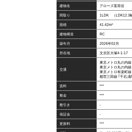
建物名
アローズ茗荷谷
間取り
1LDK （LDK12.3
面積
41.42m²
建物構造
RC
築年月
2026年02月
所在地
文京区大塚4-1-17
東京メトロ丸の内線 
東京メトロ丸の内線 
交通
東京メトロ有楽町線 
都営三田線 ｢千石｣駅
賃料
***
敷金
***
敷引き
-
保証金
-
更新料
***