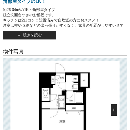
角部屋タイプの1K！
約26.04m²の1K・角部屋タイプ。
独立洗面台つきのお部屋です。
キッチンは2口コンロ設置済みで自炊派の方におススメ！
洋室は柱や収納などの出っ張りがすくなく、家具の配置がしやすい形で
す。
続きを読む
○建物情報○
新宿区岩戸町の分譲賃貸マンション「コンシェリア神楽坂」。
物件写真
都営大江戸線「牛込神楽坂」駅徒歩2分の好立地！
そのほか「神楽坂」駅・「飯田橋」駅など複数駅・複数路線利用可で、
通勤・通学に便利な立地です。
2013年9月竣工・地上12階建て。
オートロック・宅配ボックス完備で安心してお住まいいただけます。
○周辺環境○
「コンシェリア神楽坂」は大通りに面して建っており、近隣にはコンビ
ニやスーパー
「よしや」「キッチンコート」、郵便局などがございます。