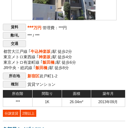
***
賃料
万円
管理費：***円
*** / ***
敷/礼
交通
都営大江戸線 ｢
牛込神楽坂
｣駅 徒歩2分
東京メトロ東西線 ｢
神楽坂
｣駅 徒歩4分
東京メトロ有楽町線 ｢
飯田橋
｣駅 徒歩6分
JR中央・総武線 ｢
飯田橋
｣駅 徒歩8分
新宿区
岩戸町1-2
所在地
賃貸マンション
種別
所在階
間取り
面積
築年月
***
1K
26.04m²
2013年09月
分譲賃貸
2階以上