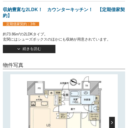
収納豊富な2LDK！ カウンターキッチン！ 【定期借家契
約】
定期借家契約：3年
約73.86m²の2LDKタイプ。
玄関にはシューズボックスのほかにも収納が用意されています。
キッチンは人気のカウンタータイプ！
続きを読む
ガス3口コンロ設置済みでお料理の幅が広がりそう♪
またリビングには床暖房が設置されており、冬場も快適にお過ごしいた
だけます。
物件写真
約6.5帖の主寝室にはウォークインクローゼットがございます。
○建物情報○
文京区小石川1丁目の分譲賃貸マンション「パークコート文京小石川
ザ タワー」。
都営三田線・大江戸線「春日」駅徒歩1分。
東京メトロ南北線・丸ノ内線「後楽園」駅徒歩2分。
複数路線利用可の好立地が魅力です。
2021年3月竣工・地上40階建て。
春日・後楽園駅前の再開発で誕生した高層マンションです。
TVモニターつきオートロックや宅配ボックス、防犯カメラはもちろんの