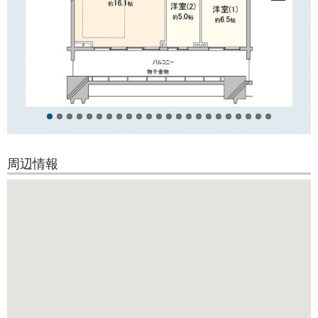
こと、
24時間有人管理（コンシェルジュサービスつき）で安心してお住まいい
ただけます！
建物内にはゲストルームやキッズルームなどもございます。
また、高層階（23階以上）の直通エレベーターもございます。
○周辺環境○
駅前には文京区役所「文京シビックセンター」や複合アミューズメント
施設
「東京ドームシティ」などがございます。
飲食店やドラッグストア、郵便局、銀行の支店などもございますので、
とても
周辺情報
便利です。