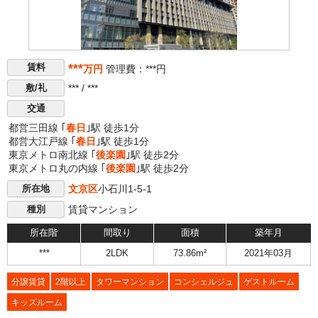
***
賃料
万円
管理費：***円
*** / ***
敷/礼
交通
都営三田線 ｢
春日
｣駅 徒歩1分
都営大江戸線 ｢
春日
｣駅 徒歩1分
東京メトロ南北線 ｢
後楽園
｣駅 徒歩2分
東京メトロ丸の内線 ｢
後楽園
｣駅 徒歩2分
文京区
小石川1-5-1
所在地
賃貸マンション
種別
所在階
間取り
面積
築年月
***
2LDK
73.86m²
2021年03月
分譲賃貸
2階以上
タワーマンション
コンシェルジュ
ゲストルーム
キッズルーム