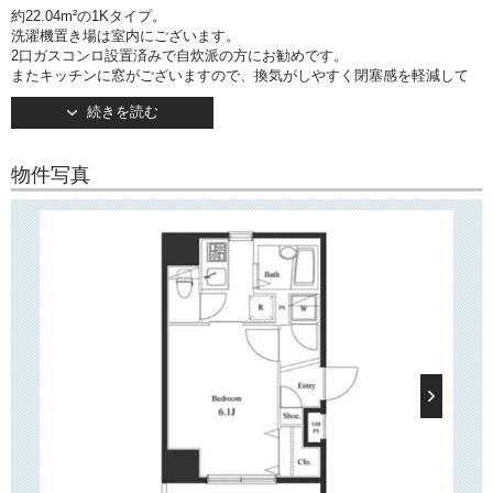
約22.04m²の1Kタイプ。
洗濯機置き場は室内にございます。
2口ガスコンロ設置済みで自炊派の方にお勧めです。
またキッチンに窓がございますので、換気がしやすく閉塞感を軽減して
くれます。
続きを読む
約6.1帖のお部屋は南向きです！
こちらは
（敷金1ヶ月増）のお部屋です！
ペット可
物件写真
○建物情報○
文京区湯島3丁目の分譲賃貸マンション「ヴェルト湯島」。
東京メトロ千代田線「湯島」駅徒歩1分の好立地！
そのほか「上野広小路」駅・「御徒町」駅など複数駅・複数路線利用可
で、
通勤・通学に便利な立地です。
2004年8月竣工・地上10階建て。
TVモニターつきオートロック・宅配ボックス完備。
24時間利用可のゴミ置き場もございます。
○周辺環境○
「ヴェルト湯島」は春日通りから少し奥に入った位置に建っており、
近隣にはコンビニや飲食店、ディスカウントストア「ドン・キホーテ」
などがございます。
少し歩けば自然豊かな「不忍池」や、動物園や美術館、博物館が立ち並