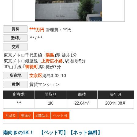
***
賃料
万円
管理費：***円
*** / ***
敷/礼
交通
東京メトロ千代田線 ｢
湯島
｣駅 徒歩1分
東京メトロ銀座線 ｢
上野広小路
｣駅 徒歩5分
JR山手線 ｢
御徒町
｣駅 徒歩7分
文京区
湯島3-32-10
所在地
賃貸マンション
種別
所在階
間取り
面積
築年月
***
1K
22.04m²
2004年08月
礼金0
敷金0
2階以上
ペット可
南向きの1K！ 【ペット可】【ネット無料】