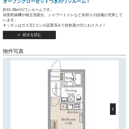
オープンクローゼットつきのワンルーム！
約15.39m²のワンルームです。
浴室乾燥機や独立洗面台、シャワートイレなど水回りの設備が充実して
います。
キッチンはガス2口コンロ設置済みで自炊派の方におススメ！
約5.1帖の洋室にはオープンクローゼットが設置されており、圧迫感を軽
続きを読む
減し、お部屋を
広くお使いいただけるようになっています。
物件写真
〇建物情報〇
文京区千駄木2丁目に佇む賃貸レジデンス「LiveFlat千駄木」。
千代田線「千駄木」駅徒歩4分の好立地。
その他南北線「東大前」駅が徒歩11分、三田線「白山」駅が徒歩17分で
ご利用可能。
オートロック・防犯カメラ完備でセキュリティ面も安心♪
敷地内ごみ置き場もございますのでゴミ捨ても便利！
〇周辺環境〇
周辺にはスーパーマーケット「のむらや」コンビニエンスストア「セブ
ンイレブン」も
ございますので日々のお買い物が便利！
近くには「根津神社」もございますので文京区の落ち着いた雰囲気を感
じることができます。