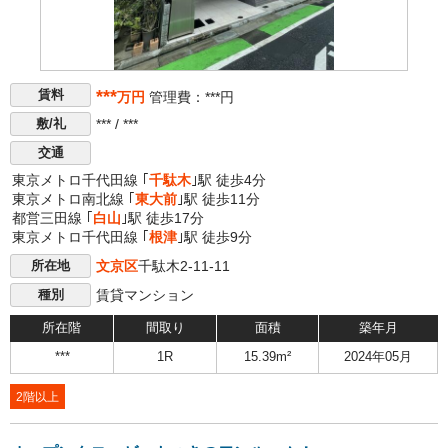
***
賃料
万円
管理費：***円
*** / ***
敷/礼
交通
東京メトロ千代田線 ｢
千駄木
｣駅 徒歩4分
東京メトロ南北線 ｢
東大前
｣駅 徒歩11分
都営三田線 ｢
白山
｣駅 徒歩17分
東京メトロ千代田線 ｢
根津
｣駅 徒歩9分
文京区
千駄木2-11-11
所在地
賃貸マンション
種別
所在階
間取り
面積
築年月
***
1R
15.39m²
2024年05月
2階以上