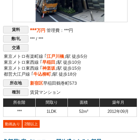
***
賃料
万円
管理費：***円
*** / ***
敷/礼
交通
東京メトロ有楽町線 ｢
江戸川橋
｣駅 徒歩5分
東京メトロ東西線 ｢
早稲田
｣駅 徒歩10分
東京メトロ東西線 ｢
神楽坂
｣駅 徒歩15分
都営大江戸線 ｢
牛込柳町
｣駅 徒歩18分
新宿区
早稲田鶴巻町573
所在地
賃貸マンション
種別
所在階
間取り
面積
築年月
***
1LDK
52m²
2012年09月
動画あり
2階以上