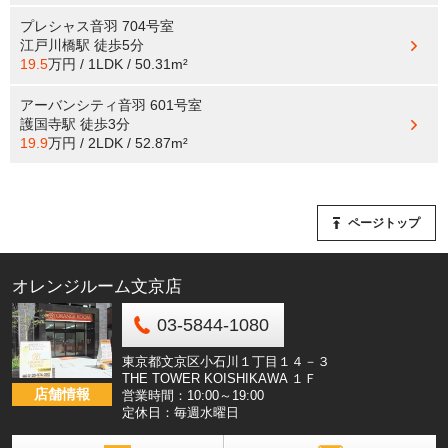
プレシャス音羽 704号室
江戸川橋駅
徒歩5分
19.5
万円 / 1LDK / 50.31m²
アーバンシティ音羽 601号室
護国寺駅
徒歩3分
19.9
万円 / 2LDK / 52.87m²
ページトップ
オレンジルーム文京店
03-5844-1080
東京都文京区小石川１丁目１４－３
THE TOWER KOISHIKAWA １Ｆ
店舗情報
営業時間：10:00～19:00
定休日：毎週水曜日