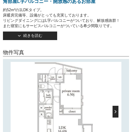
角部屋L字バルコニー・開放感のあるお部屋
約52m²の1LDKタイプ。
床暖房完備等、設備がとっても充実しております。
リビングダイニングにはL字バルコニーがついており、解放感抜群！
また寝室にもサービスバルコニーがついている希少間取りです。
壁一面の大型クローゼットは収納力抜群、お洋服の多い方にお勧めで
続きを読む
す。
○建物情報○
新宿区早稲田鶴巻町の賃貸マンション「アーベイン早稲田」。
物件写真
東京メトロ有楽町線「江戸川橋」駅徒歩5分の好立地！
そのほか「早稲田」駅・「神楽坂」駅・「牛込柳町」駅などもご利用い
ただけます。
2012年9月竣工・地上10階建て。
TVモニターつきオートロック・宅配ボックス完備で安心してお住まいい
ただけます！
敷地内には24時間利用可のゴミ置き場もございます。
駐輪場・バイク置き場あり！
○周辺環境○
「アーベイン早稲田」は大通りから少し入った位置に建っており、徒歩1
分ほどの
場所にスーパー「まいばすけっと」がございます。