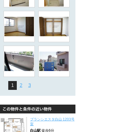
1
2
3
ブランシエスタ白山 1203号
室
白山駅
徒歩6分