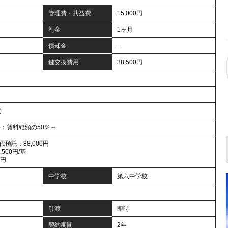
管理費・共益費
15,000円
礼金
1ヶ月
償却金
-
鍵交換費用
38,500円
年）
料：賃料総額の50％～
預託：88,000円
500円/基
0円
中学校
第六中学校
引渡
即時
契約期間
2年