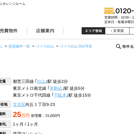
らオレンジルーム
営業時間：10:00～19
定休日：毎週水曜日
ム
>
賃貸物件一覧
>
リーラ白山
>
リーラ白山 902号室
交通
都営三田線 ｢
白山
｣駅 徒歩2分
東京メトロ南北線 ｢
本駒込
｣駅 徒歩5分
東京メトロ千代田線 ｢
千駄木
｣駅 徒歩15分
所在地
文京区
向丘１丁目9-23
25
賃料
万円
管理費：15,000円
敷/礼
1ヶ月 / 1ヶ月
種別
賃貸マンション