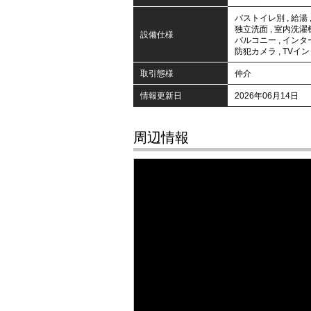
バストイレ別
,
給湯
独立洗面
,
室内洗濯
設備仕様
バルコニー
,
インタ
防犯カメラ
,
TVイ
取引態様
仲介
情報更新日
2026年06月14日
周辺情報