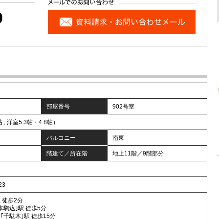
0
部屋番号
902号室
帖 , 洋室5.3帖・4.8帖）
バルコニー
南東
階建て／所在階
地上11階／9階部分
23
 徒歩2分
本駒込｣駅 徒歩5分
｢千駄木｣駅 徒歩15分