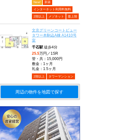
New!
新築
インターネット利用料無料
2階以上
メゾネット
最上階
文京グリーンコートビュー
タワー本駒込A棟 A1410号
室
千石駅
徒歩4分
25.5
万円／1SR
管・共：15,000円
敷金：1ヶ月
礼金：1.5ヶ月
2階以上
タワーマンション
周辺の物件を地図で探す