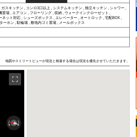
,
ガスキッチン
,
コンロ3口以上
,
システムキッチン
,
独立キッチン
,
シャワー
,
機置場
,
エアコン
,
フローリング
,
収納
,
ウォークインクローゼット
,
ーネット対応
,
シューズボックス
,
エレベーター
,
オートロック
,
宅配BOX
,
ンターホン
,
駐輪場
,
敷地内ゴミ置場
,
メールボックス
地図やストリートビューが現況と相違する場合は現況を優先させていただきます。