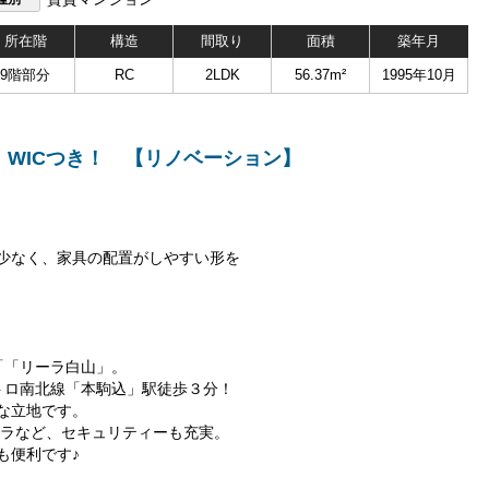
所在階
構造
間取り
面積
築年月
9階部分
RC
2LDK
56.37m²
1995年10月
WICつき！ 【リノベーション】
。
少なく、家具の配置がしやすい形を
「「リーラ白山」。
トロ南北線「本駒込」駅徒歩３分！
な立地です。
メラなど、セキュリティーも充実。
も便利です♪