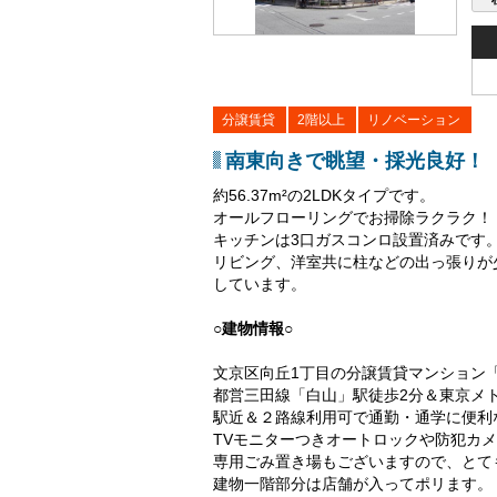
分譲賃貸
2階以上
リノベーション
南東向きで眺望・採光良好！ 
約56.37m²の2LDKタイプです。
オールフローリングでお掃除ラクラク！
キッチンは3口ガスコンロ設置済みです
リビング、洋室共に柱などの出っ張りが
しています。
○建物情報○
文京区向丘1丁目の分譲賃貸マンション
都営三田線「白山」駅徒歩2分＆東京メ
駅近＆２路線利用可で通勤・通学に便利
TVモニターつきオートロックや防犯カ
専用ごみ置き場もございますので、とて
建物一階部分は店舗が入ってポリます。