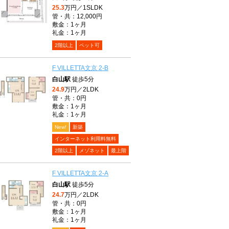
25.3
万円／1SLDK
管・共：12,000円
敷金：1ヶ月
礼金：1ヶ月
2階以上
ペット可
F VILLETTA文京 2-B
白山駅
徒歩5分
24.9
万円／2LDK
管・共：0円
敷金：1ヶ月
礼金：1ヶ月
New!
新築
インターネット利用料無料
2階以上
メゾネット
最上階
F VILLETTA文京 2-A
白山駅
徒歩5分
24.7
万円／2LDK
管・共：0円
敷金：1ヶ月
礼金：1ヶ月