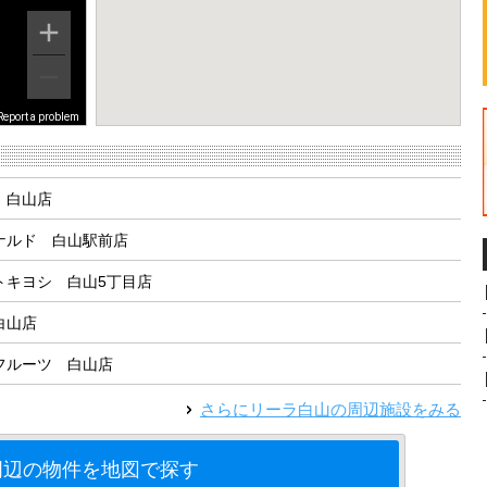
Report a problem
 白山店
ナルド 白山駅前店
トキヨシ 白山5丁目店
白山店
フルーツ 白山店
さらに
リーラ白山
の周辺施設をみる
周辺の物件を地図で探す