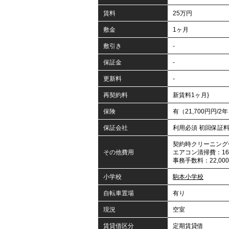
賃料
25万円
敷金
1ヶ月
敷引き
-
保証金
-
更新料
-
再契約料
新賃料1ヶ月}
保険
有（21,700円円/2
保証会社
利用必須 初回保証
契約時クリーニング代
その他費用
エアコン清掃費：16,
事務手数料：22,00
小学校
駒本小学校
自転車置場
有り
現況
空室
賃貸借区分
定期賃貸借