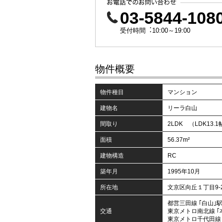
03-5844-108
受付時間︓10:00～19:00
物件概要
物件種目
マンション
建物名
リーラ白山
間取り
2LDK （LDK13.1
面積
56.37m²
建物構造
RC
築年月
1995年10月
所在地
文京区向丘１丁目9-
都営三田線 ｢白山｣駅
交通
東京メトロ南北線 ｢
東京メトロ千代田線 