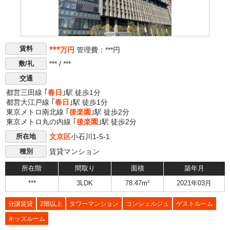
***
賃料
万円
管理費：***円
*** / ***
敷/礼
交通
都営三田線 ｢
春日
｣駅 徒歩1分
都営大江戸線 ｢
春日
｣駅 徒歩1分
東京メトロ南北線 ｢
後楽園
｣駅 徒歩2分
東京メトロ丸の内線 ｢
後楽園
｣駅 徒歩2分
文京区
小石川1-5-1
所在地
賃貸マンション
種別
所在階
間取り
面積
築年月
***
3LDK
78.47m²
2021年03月
分譲賃貸
2階以上
タワーマンション
コンシェルジュ
ゲストルーム
キッズルーム