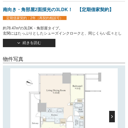
南向き・角部屋2面採光の3LDK！ 【定期借家契約】
定期借家契約：2年（再契約相談可）
約78.47m²の3LDK・角部屋タイプ。
玄関にはたっぷりとしたシューズインクロークと、同じくらい広々とし
たウォークイン
続きを読む
クローゼットが並んで設置されており、とても便利！
浴室乾燥機や独立洗面台、やシャワートイレなど、水回りの設備が充実
しています。
物件写真
キッチンは人気のカウンタータイプ！
ガス3口コンロ設置済みでお料理の幅が広がりそう♪
約15帖のリビングダイニングは2面採光で開放感がございます！
バルコニーは南向きです。
○建物情報○
文京区小石川1丁目の分譲賃貸マンション「パークコート文京小石川
ザ タワー」。
都営三田線・大江戸線「春日」駅徒歩1分。
東京メトロ南北線・丸ノ内線「後楽園」駅徒歩2分。
複数路線利用可の好立地が魅力です。
2021年3月竣工・地上40階建て。
春日・後楽園駅前の再開発で誕生した高層マンションです。