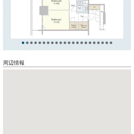
TVモニターつきオートロックや宅配ボックス、防犯カメラはもちろんの
こと、
24時間有人管理（コンシェルジュサービスつき）で安心してお住まいい
ただけます！
建物内にはゲストルームやキッズルームなどもございます。
また、高層階（23階以上）の直通エレベーターもございます。
○周辺環境○
駅前には文京区役所「文京シビックセンター」や複合アミューズメント
施設
周辺情報
「東京ドームシティ」などがございます。
飲食店やドラッグストア、郵便局、銀行の支店などもございますので、
とても
便利です。