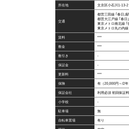
所在地
文京区小石川1-13-2
都営三田線 ｢春日｣駅
都営大江戸線 ｢春日｣
交通
東京メトロ南北線 ｢
東京メトロ丸の内線 
賃料
***
敷金
***
敷引き
-
保証金
-
更新料
***
保険
有（20,000円～/2
保証会社
利用必須 初回保証
小学校
-
駐車場
無
自転車置場
有り