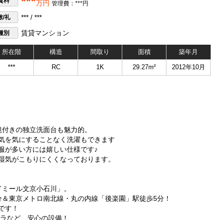
***
賃料
万円
管理費：***円
敷/礼
*** / ***
種別
賃貸マンション
所在階
構造
間取り
面積
築年月
***
RC
1K
29.27m²
2012年10月
鏡付きの独立洗面台も魅力的。
気を気にすることなく洗濯もできます
服が多い方には嬉しい仕様です♪
湿気がこもりにくくなっております。
ドミール文京小石川」。
分＆東京メトロ南北線・丸の内線「後楽園」駅徒歩5分！
です！
メラなど、安心の設備！