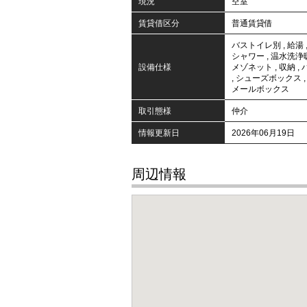
現況
空室
賃貸借区分
普通賃貸借
バストイレ別
,
給湯
シャワー
,
温水洗浄
設備仕様
メゾネット
,
収納
,
,
シューズボックス
メールボックス
取引態様
仲介
情報更新日
2026年06月19日
周辺情報