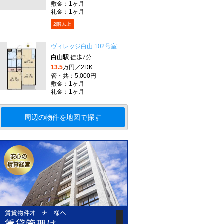
敷金：1ヶ月
礼金：1ヶ月
2階以上
ヴィレッジ白山 102号室
白山駅
徒歩7分
13.5
万円／2DK
管・共：5,000円
敷金：1ヶ月
礼金：1ヶ月
周辺の物件を地図で探す