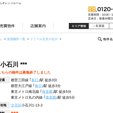
らオレンジルーム
営業時間：10:00～19
定休日：毎週水曜日
ム
>
賃貸物件一覧
>
ドミール文京小石川
>
石川 ***
こちらの物件は募集終了しました
交通
都営三田線 ｢
春日
｣駅 徒歩3分
都営大江戸線 ｢
春日
｣駅 徒歩3分
東京メトロ南北線 ｢
後楽園
｣駅 徒歩5分
東京メトロ丸の内線 ｢
後楽園
｣駅 徒歩5分
所在地
文京区
小石川1-13-2