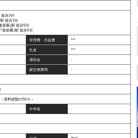
 徒歩3分
駅 徒歩3分
後楽園｣駅 徒歩5分
｢後楽園｣駅 徒歩5分
管理費・共益費
***
礼金
***
償却金
-
鍵交換費用
-
年）
料：賃料総額の50％～
中学校
-