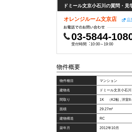
ドミール文京小石川の質問・見
オレンジルーム文京店
店
03-5844-108
受付時間︓10:00～19:00
物件概要
物件種目
マンション
建物名
ドミール文京小石川
間取り
1K （K2帖 , 洋室8
面積
29.27m²
建物構造
RC
築年月
2012年10月