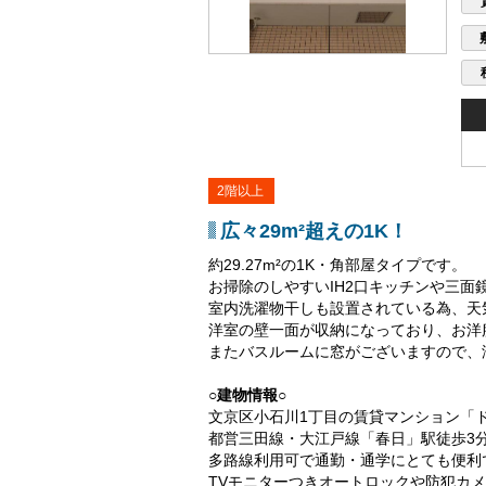
2階以上
広々29m²超えの1K！
約29.27m²の1K・角部屋タイプです。
お掃除のしやすいIH2口キッチンや三面
室内洗濯物干しも設置されている為、天
洋室の壁一面が収納になっており、お洋
またバスルームに窓がございますので、
○建物情報○
文京区小石川1丁目の賃貸マンション「
都営三田線・大江戸線「春日」駅徒歩3
多路線利用可で通勤・通学にとても便利
TVモニターつきオートロックや防犯カ