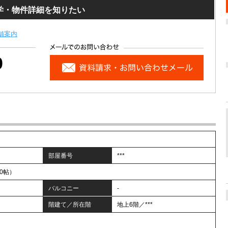
学・物件詳細を知りたい
舗案内
0
部屋番号
***
.0帖）
バルコニー
-
階建て／所在階
地上6階／***