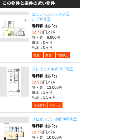
ピュアレジデンス小石
川 202号室
春日駅
徒歩3分
12.7
万円／1R
管・共：6,000円
敷金：0ヶ月
礼金：0ヶ月
礼金0
敷金0
2階以上
クレヴィア本郷 203号室
春日駅
徒歩1分
12.5
万円／1K
管・共：13,000円
敷金：1ヶ月
礼金：1.5ヶ月
分譲賃貸
2階以上
リビオレゾン本郷 806号室
春日駅
徒歩2分
12.7
万円／1R
管・共：10,000円