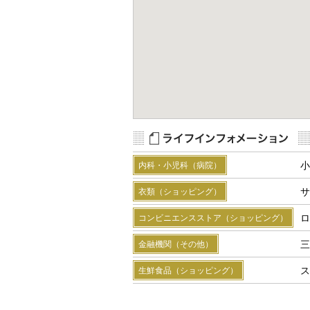
Map Data
Terms
R
小
内科・小児科（病院）
サ
衣類（ショッピング）
ロ
コンビニエンスストア（ショッピング）
三
金融機関（その他）
ス
生鮮食品（ショッピング）