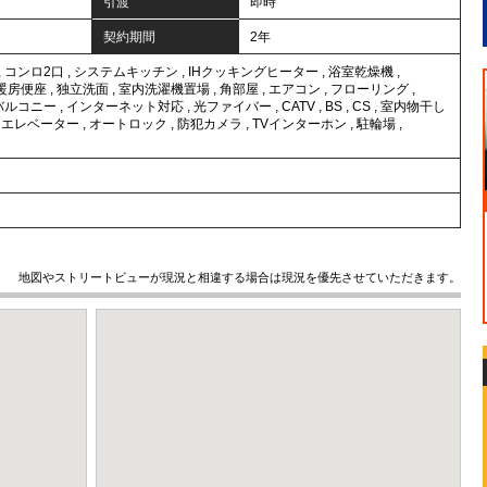
引渡
即時
契約期間
2年
,
コンロ2口
,
システムキッチン
,
IHクッキングヒーター
,
浴室乾燥機
,
暖房便座
,
独立洗面
,
室内洗濯機置場
,
角部屋
,
エアコン
,
フローリング
,
バルコニー
,
インターネット対応
,
光ファイバー
,
CATV
,
BS
,
CS
,
室内物干し
,
エレベーター
,
オートロック
,
防犯カメラ
,
TVインターホン
,
駐輪場
,
地図やストリートビューが現況と相違する場合は現況を優先させていただきます。