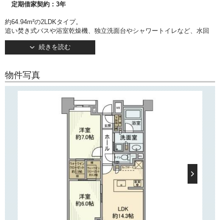
定期借家契約：3年
約64.94m²の2LDKタイプ。
追い焚き式バスや浴室乾燥機、独立洗面台やシャワートイレなど、水回
りの設備が
続きを読む
充実しています。
キッチンは人気のカウンタータイプ。
3口ガスコンロやディスポーザー、食洗器など、嬉しい設備が揃っていま
物件写真
す！
2つの洋室にはそれぞれウォークインクローゼットがございますので、お
洋服が
多い方でも安心です！
【建物情報】
文京区本郷6丁目の分譲賃貸マンション「パークホームズ本郷ザレジデン
ス」。
都営三田線「春日駅」駅徒歩5分！
そのほか「後楽園」駅・「本郷三丁目」駅・「東大前駅」など複数路線
利用可で、通勤・通学に便利な立地です。
2018年10月竣工・地上7建て。
緑溢れる洗練された外観が印象的です。
TVモニターつきオートロックや宅配ボックス、24時間利用可のゴミ置き
場など嬉しい設備が揃っています！