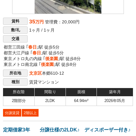
35
賃料
万円
管理費：20,000円
1ヶ月 / 1ヶ月
敷/礼
交通
都営三田線 ｢
春日
｣駅 徒歩5分
都営大江戸線 ｢
春日
｣駅 徒歩5分
東京メトロ丸の内線 ｢
後楽園
｣駅 徒歩8分
東京メトロ南北線 ｢
後楽園
｣駅 徒歩8分
文京区
本郷610-12
所在地
賃貸マンション
種別
所在階
間取り
面積
築年月
2階部分
2LDK
64.94m²
2026年05月
分譲賃貸
2階以上
定期借家3年 分譲仕様の2LDK♪ ディスポーザー付き♪