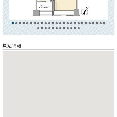
近隣にはスーパー「ダイエー」「クイーンズ伊勢丹」「まいばすけっ
と」などがございますほか、
コンビニやドラッグストア、飲食店なども多数あり、日々のお買い物に
とても便利です！
徒歩10分圏内には文京区役所「文京シビックセンター」や、複合アミュ
ーズメント施設「東京ドームシティ」などがございます！
周辺情報