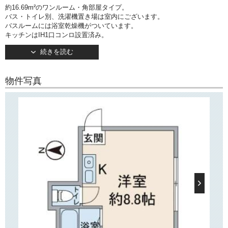
約16.69m²のワンルーム・角部屋タイプ。
バス・トイレ別、洗濯機置き場は室内にございます。
バスルームには浴室乾燥機がついています。
キッチンはIH1口コンロ設置済み。
約8.8帖の洋室は2面採光で通風良好です！
続きを読む
○建物情報○
文京区関口1丁目の賃貸マンション「TU CASA神楽坂」。
物件写真
東京メトロ有楽町線「江戸川橋」駅徒歩2分の好立地！
そのほか「神楽坂」駅・「牛込神楽坂」駅などもご利用いただけます。
2015年12月竣工・地上3階建て。
TVモニターつきインターホン完備で安心してお住まいいただけます。
○周辺環境○
「TU CASA神楽坂」は「江戸川橋地蔵通り商店街」そばにあり、近隣に
は
飲食店やドラッグストア、スーパー「まいばすけっと」などがございま
す。