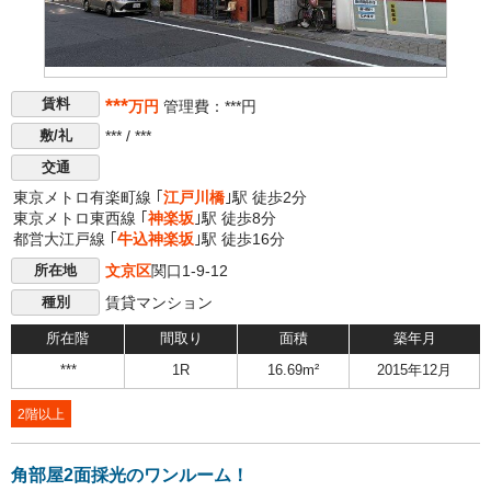
***
賃料
万円
管理費：***円
*** / ***
敷/礼
交通
東京メトロ有楽町線 ｢
江戸川橋
｣駅 徒歩2分
東京メトロ東西線 ｢
神楽坂
｣駅 徒歩8分
都営大江戸線 ｢
牛込神楽坂
｣駅 徒歩16分
文京区
関口1-9-12
所在地
賃貸マンション
種別
所在階
間取り
面積
築年月
***
1R
16.69m²
2015年12月
2階以上
角部屋2面採光のワンルーム！