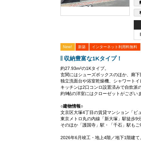
New!
新築
インターネット利用料無料
収納豊富な1Kタイプ！
約27.93m²の1Kタイプ。
玄関にはシューズボックスのほか、廊下
独立洗面台や浴室乾燥機、シャワートイ
キッチンは2口コンロ設置済みで自炊派
約9帖の洋室にはクローゼットがござい
○建物情報○
文京区大塚4丁目の賃貸マンション「ビ
東京メトロ丸の内線「新大塚」駅徒歩9分
そのほか「護国寺」駅・「千石」駅もご
2026年6月竣工・地上4階／地下1階建て