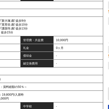
｢新大塚｣駅 徒歩9分
｢茗荷谷｣駅 徒歩10分
｢護国寺｣駅 徒歩13分
 徒歩15分
管理費・共益費
10,000円
礼金
0ヶ月
償却金
-
鍵交換費用
-
年）
料：賃料総額の50％～
会費：19,800円/入居時
000円
中学校
-