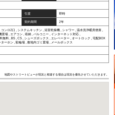
引渡
即時
契約期間
2年
,
コンロ2口
,
システムキッチン
,
浴室乾燥機
,
シャワー
,
温水洗浄暖房便座
,
機置場
,
エアコン
,
収納
,
バルコニー
,
インターネット対応
,
料無料
,
BS
,
CS
,
シューズボックス
,
エレベーター
,
オートロック
,
宅配BOX
ンターホン
,
駐輪場
,
敷地内ゴミ置場
,
メールボックス
地図やストリートビューが現況と相違する場合は現況を優先させていただきます。