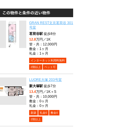
GRAN REST文京茗荷谷 301
号室
茗荷谷駅
徒歩8分
12.8
万円／1K
管・共：12,000円
敷金：1ヶ月
礼金：1ヶ月
インターネット利用料無料
2階以上
ペット可
LUORE大塚 203号室
新大塚駅
徒歩7分
13.4
万円／1K＋S
管・共：10,000円
敷金：0ヶ月
礼金：0ヶ月
新築
礼金0
敷金0
2階以上