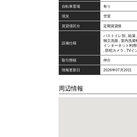
自転車置場
有り
現況
空室
賃貸借区分
定期賃貸借
バストイレ別
,
給湯
独立洗面
,
室内洗濯
設備仕様
インターネット利用
,
防犯カメラ
,
TVイ
取引態様
仲介
情報更新日
2026年07月20日
周辺情報