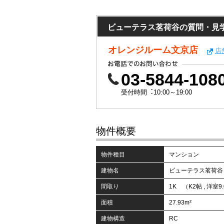
ビューテラス茗荷谷の質問・見
オレンジルーム文京店
店
03-5844-108
受付時間︓10:00～19:00
物件概要
物件種目
マンション
建物名
ビューテラス茗荷谷
間取り
1K （K2帖 , 洋室9
面積
27.93m²
建物構造
RC