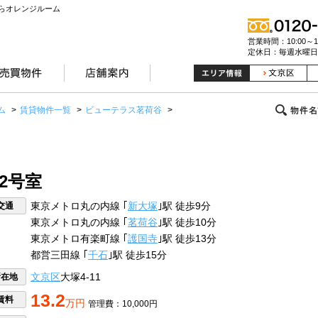
らオレンジルーム
営業時間：10:00～19
定休日：毎週水曜日
ム
>
賃貸物件一覧
>
ビューテラス茗荷谷
>
2号室
交通
東京メトロ丸の内線 ｢
新大塚
｣駅 徒歩9分
東京メトロ丸の内線 ｢
茗荷谷
｣駅 徒歩10分
東京メトロ有楽町線 ｢
護国寺
｣駅 徒歩13分
都営三田線 ｢
千石
｣駅 徒歩15分
所在地
文京区
大塚4-11
13.2
賃料
万円
管理費：10,000円