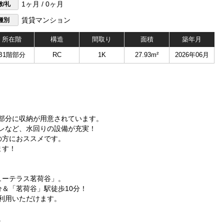
敷/礼
1ヶ月 / 0ヶ月
種別
賃貸マンション
所在階
構造
間取り
面積
築年月
B1階部分
RC
1K
27.93m²
2026年06月
部分に収納が用意されています。
レなど、水回りの設備が充実！
の方におススメです。
ます！
ューテラス茗荷谷」。
＆「茗荷谷」駅徒歩10分！
利用いただけます。
。