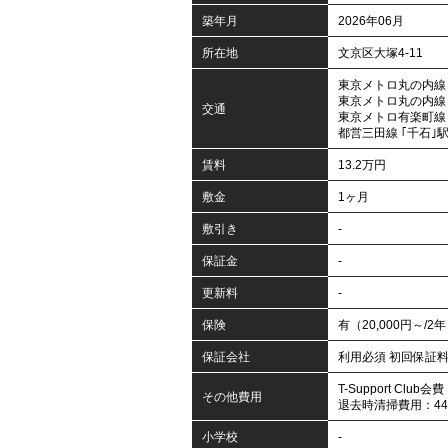
築年月
2026年06月
所在地
文京区大塚4-11
東京メトロ丸の内線 
東京メトロ丸の内線 
交通
東京メトロ有楽町線 
都営三田線 ｢千石｣駅
賃料
13.2万円
敷金
1ヶ月
敷引き
-
保証金
-
更新料
-
保険
有（20,000円～/2
保証会社
利用必須 初回保証
T-Support Club
その他費用
退去時清掃費用：44,
小学校
-