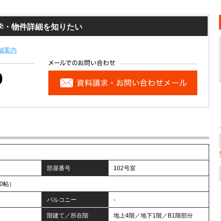
学・物件詳細を知りたい
舗案内
0
部屋番号
102号室
.0帖）
バルコニー
-
階建て／所在階
地上4階／地下1階／B1階部分