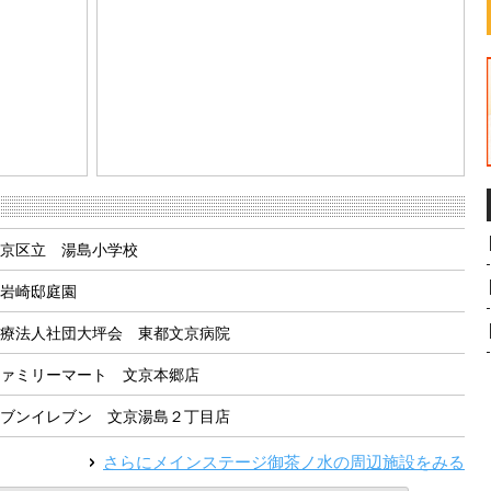
Report a problem
京区立 湯島小学校
岩崎邸庭園
療法人社団大坪会 東都文京病院
ァミリーマート 文京本郷店
ブンイレブン 文京湯島２丁目店
さらに
メインステージ御茶ノ水
の周辺施設をみる