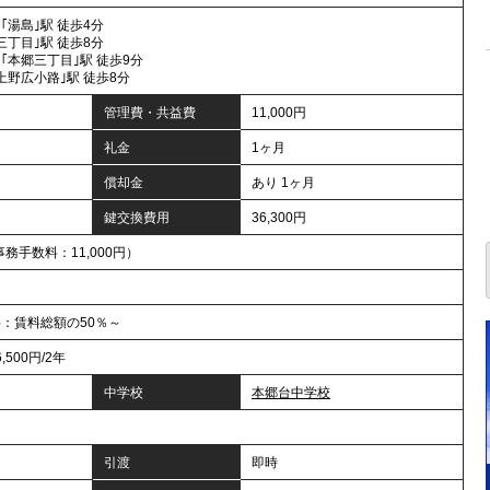
｢湯島｣駅 徒歩4分
三丁目｣駅 徒歩8分
｢本郷三丁目｣駅 徒歩9分
上野広小路｣駅 徒歩8分
管理費・共益費
11,000円
礼金
1ヶ月
償却金
あり 1ヶ月
鍵交換費用
36,300円
務手数料：11,000円）
料：賃料総額の50％～
500円/2年
中学校
本郷台中学校
引渡
即時