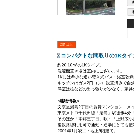
2階以上
コンパクトな間取りの1Kタイ
約20.10m²の1Kタイプ。
洗濯機置き場は室内にございます。
1Kには希少な追い焚き式バス・浴室乾
キッチンはガス2口コンロ設置済みで自
洋室は柱などの出っ張りが少なく、家具
○建物情報○
文京区湯島2丁目の賃貸マンション「メ
東京メトロ千代田線「湯島」駅徒歩4分
そのほか「本郷三丁目」駅・「上野広小
複数路線利用可で通勤・通学にとても便
2001年1月竣工・地上9階建て。