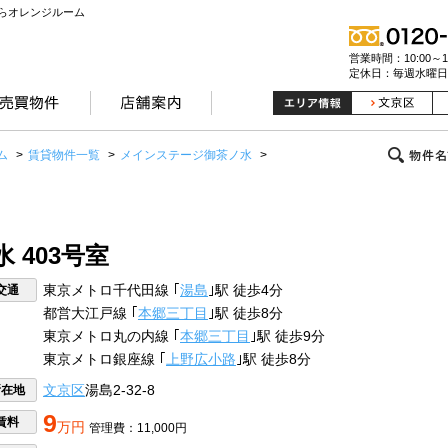
らオレンジルーム
営業時間：10:00～19
定休日：毎週水曜日
ム
>
賃貸物件一覧
>
メインステージ御茶ノ水
>
 403号室
交通
東京メトロ千代田線 ｢
湯島
｣駅 徒歩4分
都営大江戸線 ｢
本郷三丁目
｣駅 徒歩8分
東京メトロ丸の内線 ｢
本郷三丁目
｣駅 徒歩9分
東京メトロ銀座線 ｢
上野広小路
｣駅 徒歩8分
所在地
文京区
湯島2-32-8
9
賃料
万円
管理費：11,000円