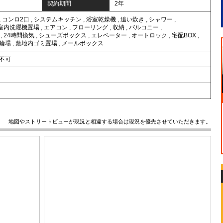
契約期間
2年
,
コンロ2口
,
システムキッチン
,
浴室乾燥機
,
追い炊き
,
シャワー
,
室内洗濯機置場
,
エアコン
,
フローリング
,
収納
,
バルコニー
,
,
24時間換気
,
シューズボックス
,
エレベーター
,
オートロック
,
宅配BOX
,
輪場
,
敷地内ゴミ置場
,
メールボックス
不可
地図やストリートビューが現況と相違する場合は現況を優先させていただきます。