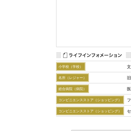
Map Data
Terms
文
小学校（学校）
旧
名所（レジャー）
医
総合病院（病院）
フ
コンビニエンスストア（ショッピング）
セ
コンビニエンスストア（ショッピング）