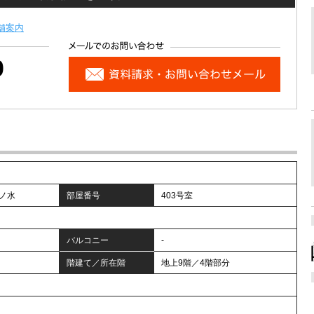
舗案内
0
ノ水
部屋番号
403号室
バルコニー
-
階建て／所在階
地上9階／4階部分