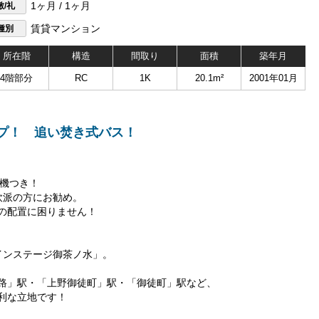
敷/礼
1ヶ月 / 1ヶ月
種別
賃貸マンション
所在階
構造
間取り
面積
築年月
4階部分
RC
1K
20.1m²
2001年01月
プ！ 追い焚き式バス！
燥機つき！
炊派の方にお勧め。
の配置に困りません！
インステージ御茶ノ水」。
！
路」駅・「上野御徒町」駅・「御徒町」駅など、
利な立地です！