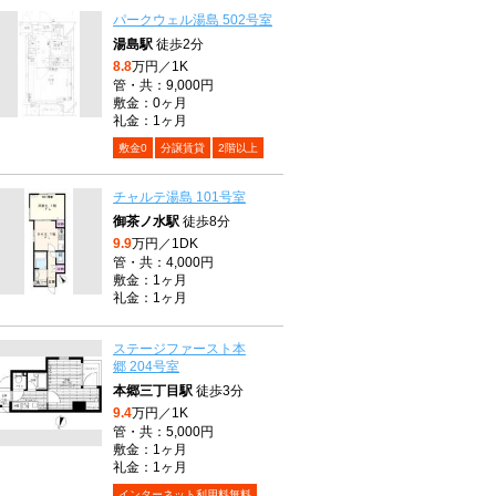
パークウェル湯島 502号室
湯島駅
徒歩2分
8.8
万円／1K
管・共：9,000円
敷金：0ヶ月
礼金：1ヶ月
敷金0
分譲賃貸
2階以上
チャルテ湯島 101号室
御茶ノ水駅
徒歩8分
9.9
万円／1DK
管・共：4,000円
敷金：1ヶ月
礼金：1ヶ月
ステージファースト本
郷 204号室
本郷三丁目駅
徒歩3分
9.4
万円／1K
管・共：5,000円
敷金：1ヶ月
礼金：1ヶ月
インターネット利用料無料