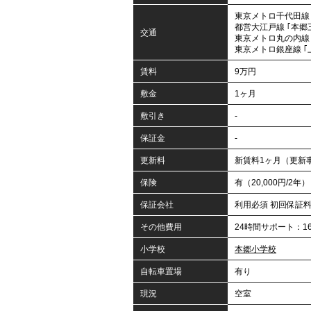
東京メトロ千代田線 
都営大江戸線 ｢本郷
交通
東京メトロ丸の内線 
東京メトロ銀座線 ｢
賃料
9万円
敷金
1ヶ月
敷引き
-
保証金
-
更新料
新賃料1ヶ月（更新事
保険
有（20,000円/2年）
保証会社
利用必須 初回保証
その他費用
24時間サポート：16,
小学校
本郷小学校
自転車置場
有り
現況
空室