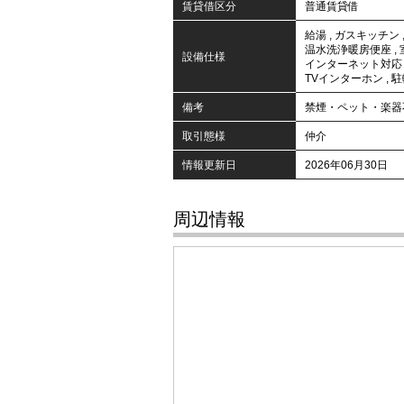
賃貸借区分
普通賃貸借
給湯
,
ガスキッチン
温水洗浄暖房便座
,
設備仕様
インターネット対応
TVインターホン
,
駐
備考
禁煙・ペット・楽器
取引態様
仲介
情報更新日
2026年06月30日
周辺情報