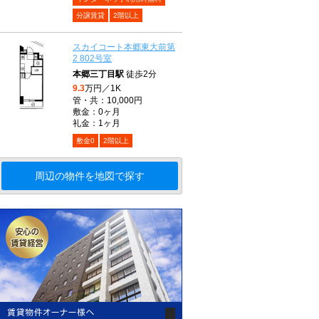
分譲賃貸
2階以上
スカイコート本郷東大前第
2 802号室
本郷三丁目駅
徒歩2分
9.3
万円／1K
管・共：10,000円
敷金：0ヶ月
礼金：1ヶ月
敷金0
2階以上
周辺の物件を地図で探す