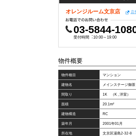
オレンジルーム文京店
店
03-5844-108
受付時間︓10:00～19:00
物件概要
物件種目
マンション
建物名
メインステージ御茶
間取り
1K （K , 洋室）
面積
20.1m²
建物構造
RC
築年月
2001年01月
所在地
文京区湯島2-32-8