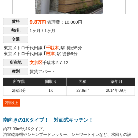
9.8
賃料
万円
管理費：10,000円
1ヶ月 / 1ヶ月
敷/礼
交通
東京メトロ千代田線 ｢
千駄木
｣駅 徒歩5分
東京メトロ千代田線 ｢
根津
｣駅 徒歩9分
文京区
千駄木2-7-12
所在地
賃貸アパート
種別
所在階
間取り
面積
築年月
2階部分
1K
27.9m²
2014年09月
2階以上
南向きの1Kタイプ！ 対面式キッチン！
約27.90m²の1Kタイプ。
浴室乾燥機やシャンプードレッサー、シャワートイレなど、水回りの設