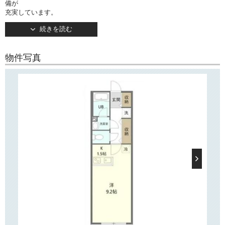
備が
充実しています。
キッチンは人気の対面式！
続きを読む
IH2口コンロ設置済みで自炊派の方にお勧めです。
廊下部分にクローゼットがございます分、お部屋を広くお使いいただけ
ます！
物件写真
バルコニーは南向きです！
○建物情報○
文京区千駄木２丁目の賃貸アパート「アイ・ステージ千駄木」。
東京メトロ千代田線「千駄木」駅徒歩5分！
そのほか「根津」駅もご利用いただけます。
2014年9月竣工・木造4階建ての賃貸アパートです。
TVモニター付きオートロック完備で安心・便利！
また宅配ボックスがございますので、帰宅時間が読めず荷物をなかなか
受け取れないと
お悩みの方にもおすすめです。
○周辺環境○
「アイ・ステージ千駄木」周辺には「根津神社」や「日医大病院」、
「東京大学本郷キャンパス」
などがございます。