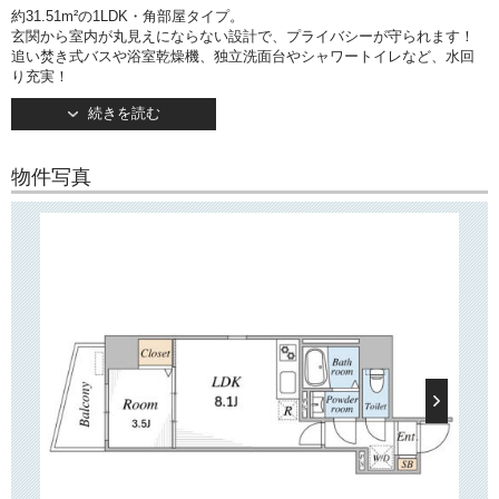
約31.51m²の1LDK・角部屋タイプ。
玄関から室内が丸見えにならない設計で、プライバシーが守られます！
追い焚き式バスや浴室乾燥機、独立洗面台やシャワートイレなど、水回
り充実！
キッチンはIH2口コンロ設置済みです。
続きを読む
約8.1帖のLDKは柱などの出っ張りがなく、家具の配置がしやすい形。
約3.5帖の洋室にはクローゼットがございます。
物件写真
○建物情報○
文京区白山1丁目の賃貸マンション「VELAOS HAKUSAN（べラオス白
山）」。
都営三田線「白山」駅徒歩1分の好立地！
そのほか「本駒込」駅・「東大前」駅もご利用いただけます。
2026年8月竣工・地上9階建て。
TVモニターつきオートロック・防犯カメラ・宅配ボックス完備で安心・
便利！
省エネ仕様の高性能エアコン設置！
追い焚き式バスや浴室乾燥機、独立洗面台など、水回りも充実していま
す。
○周辺環境○
「VELAOS HAKUSAN」は「白山下」交差点に面して建っており、周辺
には