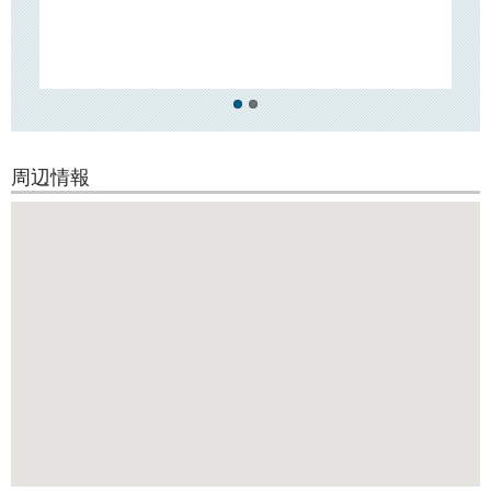
コンビニやドラッグストア、銀行ATM、飲食店などが立ち並んでいま
す。
徒歩10分圏内にスーパー「まいばすけっと」「三徳」「コープ」がござ
います
ので、日々のお買い物にとても便利です！
周辺情報