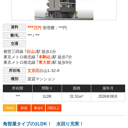
***
賃料
万円
管理費：***円
*** / ***
敷/礼
交通
都営三田線 ｢
白山
｣駅 徒歩1分
東京メトロ南北線 ｢
本駒込
｣駅 徒歩7分
東京メトロ南北線 ｢
東大前
｣駅 徒歩9分
文京区
白山1-32-8
所在地
賃貸マンション
種別
所在階
間取り
面積
築年月
***
1LDK
31.51m²
2026年08月
New!
新築
敷金0
2階以上
角部屋タイプの1LDK！ 水回り充実！