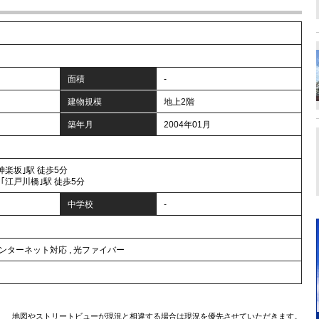
面積
-
建物規模
地上2階
築年月
2004年01月
神楽坂｣駅 徒歩5分
｢江戸川橋｣駅 徒歩5分
中学校
-
ンターネット対応
,
光ファイバー
地図やストリートビューが現況と相違する場合は現況を優先させていただきます。