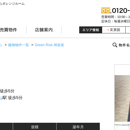
らオレンジルーム
営業時間：10:00～19
定休日：毎週水曜日
ム
>
建物物件一覧
>
Green Rise 神楽坂
 徒歩5分
橋
｣駅 徒歩5分
規模
築年月