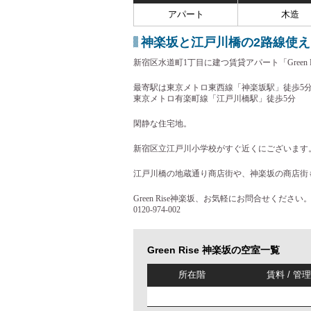
アパート
木造
神楽坂と江戸川橋の2路線使
新宿区水道町1丁目に建つ賃貸アパート「Green 
最寄駅は東京メトロ東西線「神楽坂駅」徒歩5
東京メトロ有楽町線「江戸川橋駅」徒歩5分
閑静な住宅地。
新宿区立江戸川小学校がすぐ近くにございます
江戸川橋の地蔵通り商店街や、神楽坂の商店街
Green Rise神楽坂、お気軽にお問合せください
0120-974-002
Green Rise 神楽坂の空室一覧
所在階
賃料 / 管