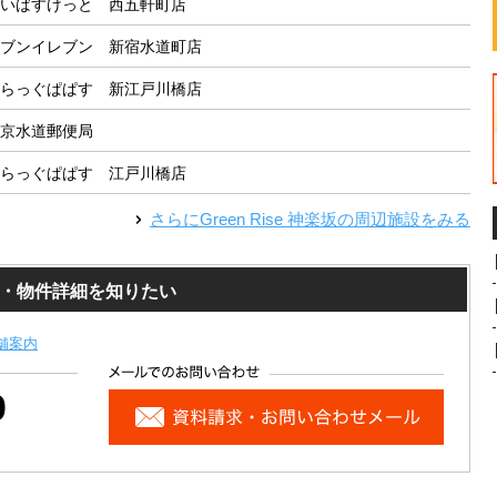
いばすけっと 西五軒町店
ブンイレブン 新宿水道町店
らっぐぱぱす 新江戸川橋店
京水道郵便局
らっぐぱぱす 江戸川橋店
さらに
Green Rise 神楽坂
の周辺施設をみる
・見学・物件詳細を知りたい
舗案内
0