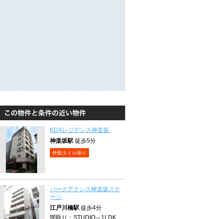
KDXレジデンス神楽坂
神楽坂駅
徒歩5分
外観タイル張り
パークアクシス神楽坂ステ
ージ
江戸川橋駅
徒歩4分
間取り：
STUDIO～1LDK