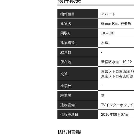
物件概要
物件種目
アパート
建物名
Green Rise 神楽坂
間取り
1K～1K
建物構造
木造
総戸数
-
所在地
新宿区水道1-10-12
東京メトロ東西線 ｢
交通
東京メトロ有楽町線 
小学校
-
駐車場
無
建物設備
TVインターホン
,
イ
情報更新日
2016年09月07日
周辺情報