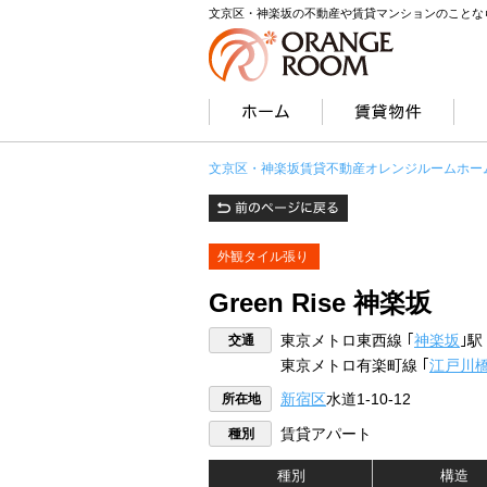
文京区・神楽坂の不動産や賃貸マンションのことな
文京区・神楽坂賃貸不動産オレンジルームホー
外観タイル張り
Green Rise 神楽坂
交通
東京メトロ東西線 ｢
神楽坂
｣駅
東京メトロ有楽町線 ｢
江戸川
所在地
新宿区
水道1-10-12
種別
賃貸アパート
種別
構造