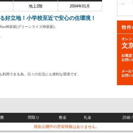
地上2階
2004年01月
える好立地！小学校至近で安心の住環境！
Rise神楽坂(グリーンライズ神楽坂)」
分
オレン
文
。
も利用できる為、日々の生活にも便利な環境です。
。
理費
間取り
敷金
礼金
詳細 
現在公開中の空室情報はありません。