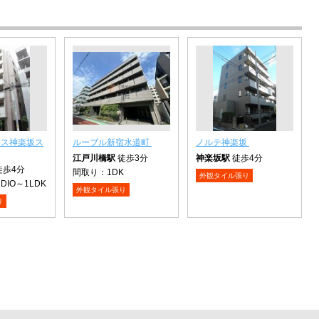
シス神楽坂ス
ルーブル新宿水道町
ノルテ神楽坂
江戸川橋駅
徒歩3分
神楽坂駅
徒歩4分
徒歩4分
間取り：
1DK
外観タイル張り
UDIO～1LDK
外観タイル張り
り