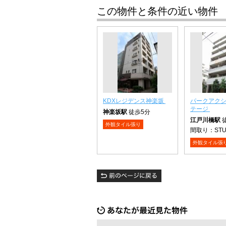
この物件と条件の近い物件
KDXレジデンス神楽坂
パークアク
テージ
神楽坂駅
徒歩5分
江戸川橋駅
外観タイル張り
間取り：
ST
外観タイル張