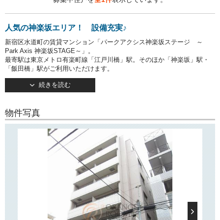
人気の神楽坂エリア！ 設備充実♪
新宿区水道町の賃貸マンション「パークアクシス神楽坂ステージ ～
Park Axis 神楽坂STAGE～」。
最寄駅は東京メトロ有楽町線「江戸川橋」駅。そのほか「神楽坂」駅・
「飯田橋」駅がご利用いただけます。
多路線利用可で通勤・通学に便利です！
続きを読む
オートロックや宅配ボックスなど、嬉しい設備が揃っておりますので、
帰宅時間が遅い方なども安心してお住まいいただけます。
インターネット基本使用料無料で月々の経費も抑えられます♪
物件写真
近隣にはスーパー「まいばすけっと」やコンビニなどもございますの
で、日々のお買い物にも便利です！