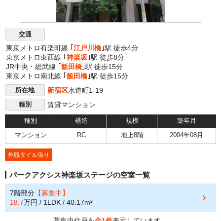
交通
東京メトロ有楽町線 ｢
江戸川橋
｣駅 徒歩4分
東京メトロ東西線 ｢
神楽坂
｣駅 徒歩8分
JR中央・総武線 ｢
飯田橋
｣駅 徒歩15分
東京メトロ南北線 ｢
飯田橋
｣駅 徒歩15分
新宿区
水道町1-19
所在地
賃貸マンション
種別
種別
構造
規模
築年月
マンション
RC
地上8階
2004年08月
外観タイル張り
パークアクシス神楽坂ステージの空室一覧
7階部分
【募集中】
18.7
万円 / 1LDK / 40.17m²
募集中住戸を
全1件
表示しています。