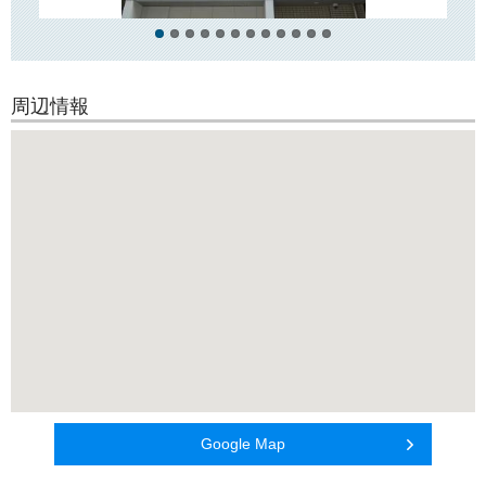
休日はゆっくりお散歩をしながら東京の下町をじっくり味わうことがで
きます♪
「クレイシア上野松が谷」のお問い合わせは【オレンジルーム】へ！
周辺情報
03-5844-1080
Google Map