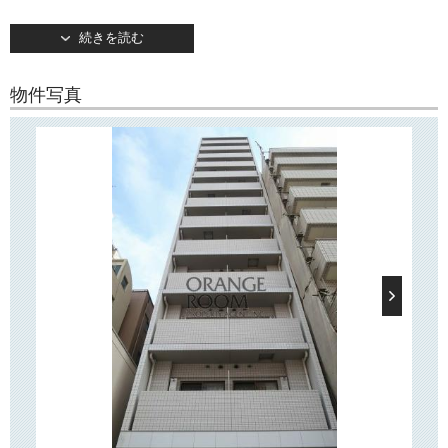
東京メトロ日比谷線「入谷駅」徒歩6分。
続きを読む
中目黒・恵比寿・六本木・銀座・築地など、お洒落で人気のエリアへも
乗換えなしでアクセス抜群。
さらにつくばエクスプレス「浅草駅」も徒歩7分の好立地。
物件写真
秋葉原・新御徒町にも乗換え無しで通勤にも大変便利です。
ＪＲ山手線・京浜東北線「鶯谷駅」へも徒歩圏内でご利用いただけま
す。
エントランスにはオートロックがあり、室内のTVモニターフォンと連動
して事前に訪問者を確認することができます。
防犯カメラもエントランスだけでなく、エレベーター内・駐輪場などに
も設置。
夜のご帰宅には、間接照明で照らされた明るいエントランスが入居者様
を出迎えてくれます。
●インターネット無料
インターネット（Wi-Fi）が無料
でお使いいただけます。
お引越し後、すぐに利用可能！ Wi-Fiにお手持ちの携帯端末やPCなど
を接続して、お部屋のどこでもインターネットがお楽しみいただけま
す！
○周辺環境○
浅草には、スカイツリー・ソラマチ・雷門・商店街もあり日々のお買い
物やお食事にも大変便利。