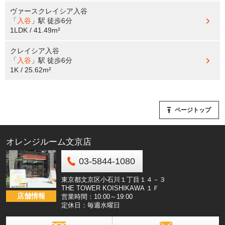
ヴァースクレイシア入谷
「
入谷
」駅
徒歩6分
1LDK / 41.49m²
クレイシア入谷
「
入谷
」駅
徒歩6分
1K / 25.62m²
ページトップ
オレンジルーム文京店
03-5844-1080
東京都文京区小石川１丁目１４－３
THE TOWER KOISHIKAWA １Ｆ
店舗情報
営業時間：10:00～19:00
定休日：毎週水曜日