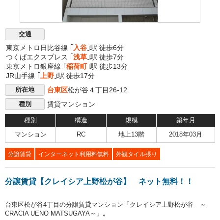
交通
東京メトロ日比谷線 ｢
入谷
｣駅 徒歩6分
つくばエクスプレス ｢
浅草
｣駅 徒歩7分
東京メトロ銀座線 ｢
稲荷町
｣駅 徒歩13分
JR山手線 ｢
上野
｣駅 徒歩17分
台東区
松が谷４丁目26-12
所在地
賃貸マンション
種別
種別
構造
規模
築年月
マンション
RC
地上13階
2018年03月
分譲賃貸
インターネット利用料無料
外観タイル張り
分譲賃貸【クレイシア上野松が谷】 ネット無料！！
台東区松が谷4丁目の分譲賃貸マンション「クレイシア上野松が谷 ～
CRACIA UENO MATSUGAYA～」
。