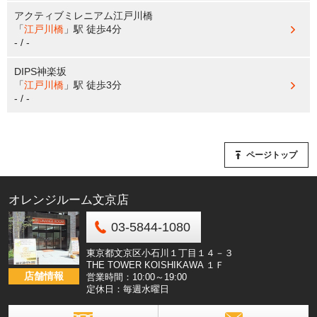
アクティブミレニアム江戸川橋
「
江戸川橋
」駅
徒歩4分
- / -
DIPS神楽坂
「
江戸川橋
」駅
徒歩3分
- / -
ページトップ
オレンジルーム文京店
03-5844-1080
東京都文京区小石川１丁目１４－３
THE TOWER KOISHIKAWA １Ｆ
店舗情報
営業時間：10:00～19:00
定休日：毎週水曜日