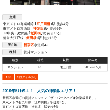
交通
東京メトロ有楽町線 ｢
江戸川橋
｣駅 徒歩4分
東京メトロ東西線 ｢
神楽坂
｣駅 徒歩6分
JR中央・総武線 ｢
飯田橋
｣駅 徒歩15分
都営大江戸線 ｢
飯田橋
｣駅 徒歩15分
新宿区
水道町4-5
所在地
賃貸マンション
種別
種別
構造
規模
築年月
マンション
RC
地上8階
2019年05月
新築
外観タイル張り
2019年5月竣工！ 人気の神楽坂エリア！
新宿区水道町の賃貸マンション「ザ・パークハビオ神楽坂香月」。
東京メトロ有楽町線「江戸川橋」駅徒歩4分。
東京メトロ東西線「神楽坂」駅徒歩6分！