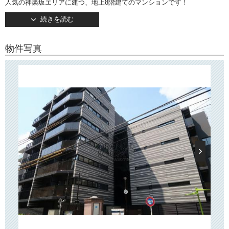
人気の神楽坂エリアに建つ、地上8階建てのマンションです！
落ち着いた色合いの外観、和のテイストを盛り込んだエントランスな
続きを読む
ど、街並みに溶け込むデザインが魅力的。
TVモニターつきオートロックや宅配ボックスなど、設備も充実していま
す。
物件写真
敷地内ごみ置き場や駐輪場、バイク置き場もございます。
ペット飼育・楽器相談可！
お部屋はワンルーム～2LDKまで、多彩な間取りとタイプを揃えていま
す。
近隣にはスーパー「まいばすけっと」やコンビニがございますほか、
「江戸川橋地蔵通り商店街」にほど近く、日々のお買い物にとても便利
な立地です！