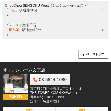
ChouChou SENGOKU West（シュシュ千石ウェスト）
「
千石
」駅
徒歩10分
- / -
プレミスト文京千石
「
新大塚
」駅
徒歩10分
- / -
ページトップ
オレンジルーム文京店
03-5844-1080
東京都文京区小石川１丁目１４－３
THE TOWER KOISHIKAWA １Ｆ
店舗情報
営業時間：10:00～19:00
定休日：毎週水曜日