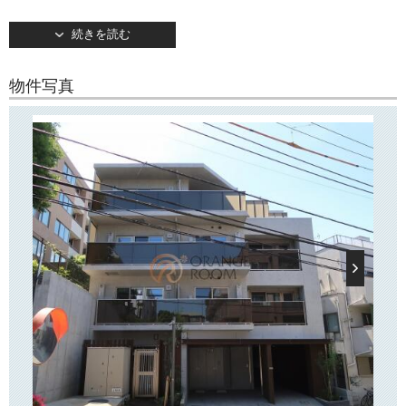
2024年5月竣工・地上5階建て。
続きを読む
TVモニターつきオートロックや宅配ボックスなど、安心してお住まいい
ただける設備が
充実しています。
物件写真
他にも駐輪場やバイク置き場がございます。
の物件ですので大切な家族とお住まい頂くことが可能です。
ペット可
また、
インターネット
ため月々の費用を節約できます。
利用料無料
の
〇
周辺情報
〇
徒歩10分圏内にスーパー「サミット」や「ライフ」、コンビニ「セブン
イレブン」があり
日々のお買い物に便利です！
「東京健生病院」もすぐ近くにございますので体調不良等で通院される
際の負担が
少ないかと思います。