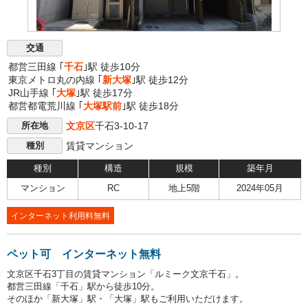
交通
都営三田線 ｢
千石
｣駅 徒歩10分
東京メトロ丸の内線 ｢
新大塚
｣駅 徒歩12分
JR山手線 ｢
大塚
｣駅 徒歩17分
都営都電荒川線 ｢
大塚駅前
｣駅 徒歩18分
文京区
千石3-10-17
所在地
賃貸マンション
種別
種別
構造
規模
築年月
マンション
RC
地上5階
2024年05月
インターネット利用料無料
ペット可 インターネット無料
文京区千石3丁目の賃貸マンション「ルミーク文京千石」。
都営三田線「千石」駅から徒歩10分。
そのほか「新大塚」駅・「大塚」駅もご利用いただけます。